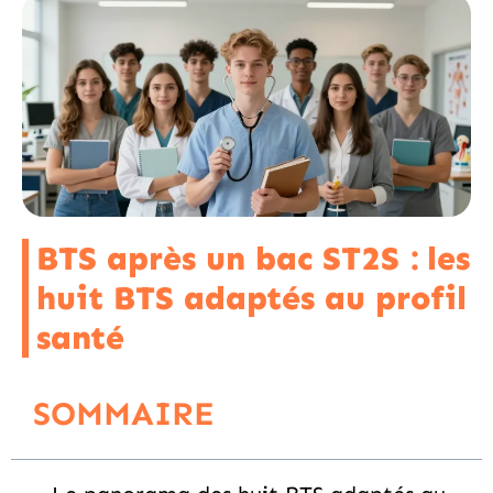
BTS après un bac ST2S : les
huit BTS adaptés au profil
santé
SOMMAIRE