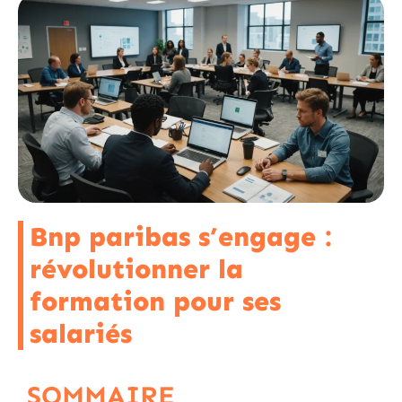
Bnp paribas s’engage :
révolutionner la
formation pour ses
salariés
SOMMAIRE