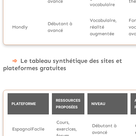
avancé
th
vocabulaire
Vocabulaire,
Fon
Débutant à
Mondly
réalité
voc
avancé
augmentée
ava
Le tableau synthétique des sites et
plateformes gratuites
RESSOURCES
PLATEFORME
NIVEAU
PROPOSÉES
Cours,
Débutant à
EspagnolFacile
exercices,
avancé
forum