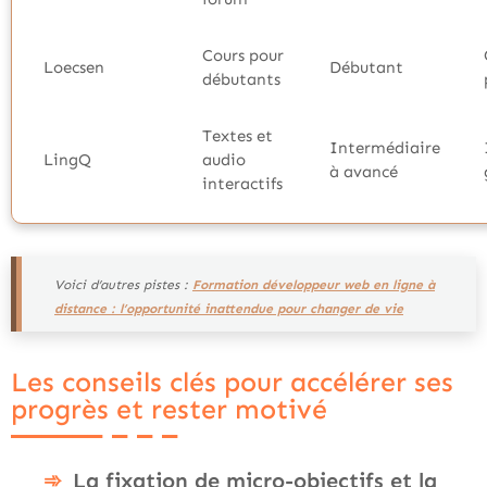
Cours pour
Loecsen
Débutant
débutants
Textes et
Intermédiaire
LingQ
audio
à avancé
interactifs
Voici d’autres pistes :
Formation développeur web en ligne à
distance : l’opportunité inattendue pour changer de vie
Les conseils clés pour accélérer ses
progrès et rester motivé
La fixation de micro-objectifs et la