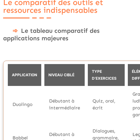
Le comparatif des outils et
ressources indispensables
Le tableau comparatif des
applications majeures
TYPE
ÉLÉ
APPLICATION
NIVEAU CIBLÉ
D’EXERCICES
DIF
Gra
Débutant à
Quiz, oral,
lud
Duolingo
intermédiaire
écrit
pro
gam
Dialogues,
Débutant à
Leç
Babbel
grammaire,