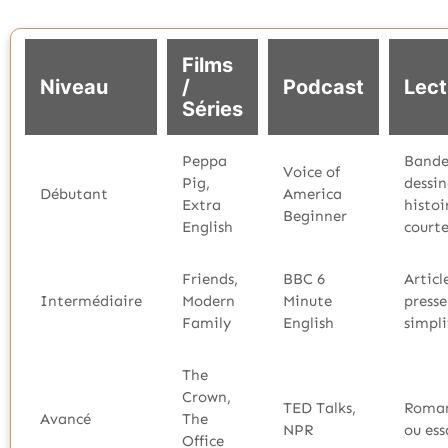
Films
Niveau
/
Podcast
Lect
Séries
Peppa
Bande
Voice of
Pig,
dessin
Débutant
America
Extra
histoi
Beginner
English
courte
Friends,
BBC 6
Articl
Intermédiaire
Modern
Minute
presse
Family
English
simpli
The
Crown,
TED Talks,
Roma
Avancé
The
NPR
ou ess
Office