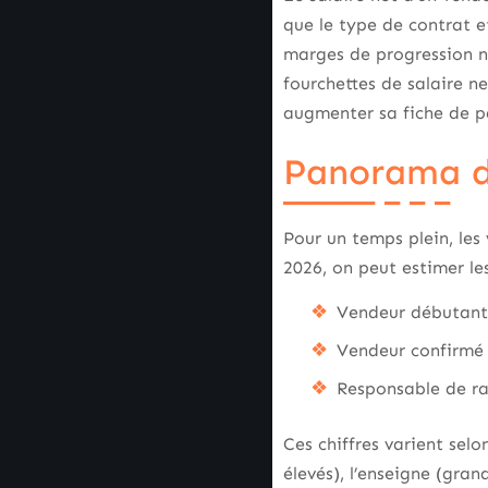
que le type de contrat e
marges de progression n
fourchettes de salaire ne
augmenter sa fiche de p
Panorama de
Pour un temps plein, le
2026, on peut estimer le
Vendeur débutant 
Vendeur confirmé 
Responsable de ray
Ces chiffres varient sel
élevés), l’enseigne (gra