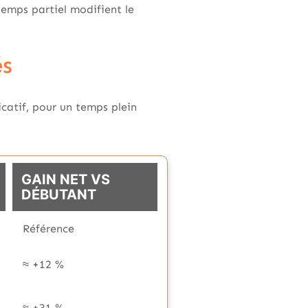
 temps partiel modifient le
és
icatif, pour un temps plein
GAIN NET VS
DÉBUTANT
Référence
≈ +12 %
≈ +31 %