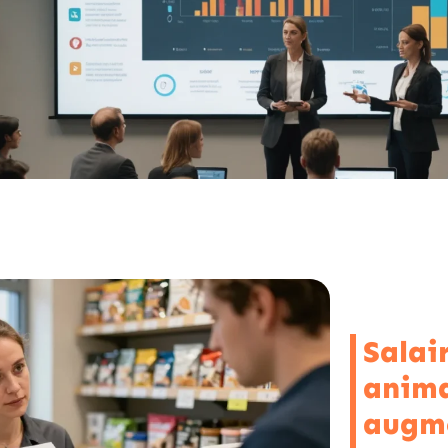
Salai
anima
augme