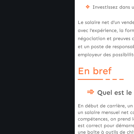
Investissez dans 
Le salaire net d’un ven
avec l’expérience, la for
négociation et preuves d
et un poste de responsab
employeur des possibilit
En bref
Quel est le
En début de carrière, un
un salaire mensuel net c
compétences, on prend l
est correct pour démarre
une boîte à outils de ch