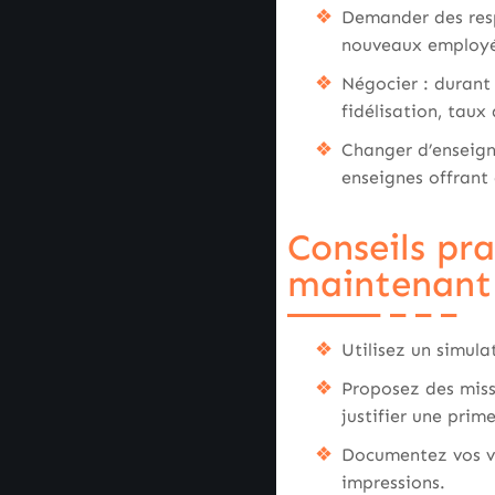
Demander des resp
nouveaux employés
Négocier : durant
fidélisation, taux 
Changer d’enseign
enseignes offrant
Conseils pr
maintenant
Utilisez un simul
Proposez des miss
justifier une pri
Documentez vos ven
impressions.