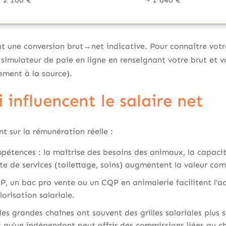
t une conversion brut→net indicative. Pour connaître votre
n simulateur de paie en ligne en renseignant votre brut et v
ement à la source).
 influencent le salaire net
nt sur la rémunération réelle :
étences : la maîtrise des besoins des animaux, la capacité
ente de services (toilettage, soins) augmentent la valeur co
, un bac pro vente ou un CQP en animalerie facilitent l’ac
lorisation salariale.
les grandes chaînes ont souvent des grilles salariales plus s
s qu’un indépendant peut offrir des commissions liées au chi