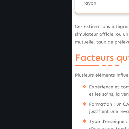
rayon
Ces estimations intègren
simulateur officiel ou u
mutuelle, taux de prélèv
Facteurs qui
Plusieurs éléments influe
Expérience et comp
et les soins, la v
Formation : un CAP
justifient une reva
Type d’enseigne : 
d’évolution, tandi