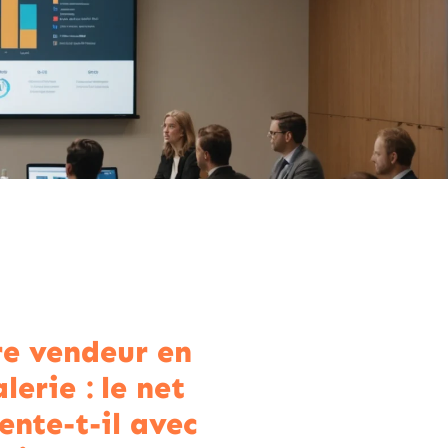
re vendeur en
lerie : le net
nte-t-il avec