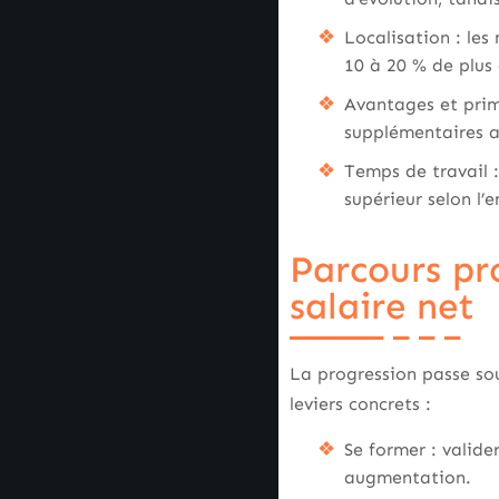
Localisation : les
10 à 20 % de plus 
Avantages et prim
supplémentaires a
Temps de travail 
supérieur selon l’
Parcours pr
salaire net
La progression passe sou
leviers concrets :
Se former : valid
augmentation.