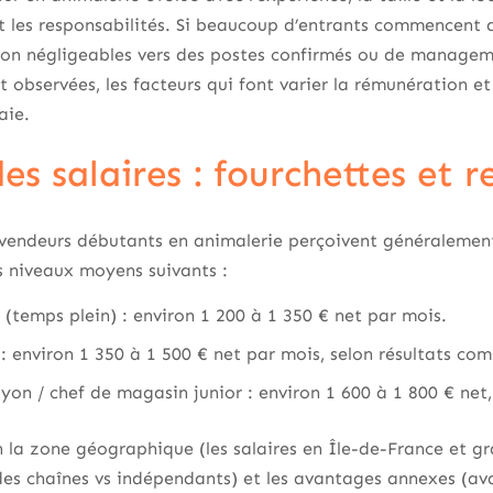
t les responsabilités. Si beaucoup d’entrants commencent a
on négligeables vers des postes confirmés ou de managemen
t observées, les facteurs qui font varier la rémunération e
aie.
s salaires : fourchettes et r
s vendeurs débutants en animalerie perçoivent généralemen
s niveaux moyens suivants :
(temps plein) : environ 1 200 à 1 350 € net par mois.
: environ 1 350 à 1 500 € net par mois, selon résultats co
on / chef de magasin junior : environ 1 600 à 1 800 € net,
on la zone géographique (les salaires en Île-de-France et 
ndes chaînes vs indépendants) et les avantages annexes (av