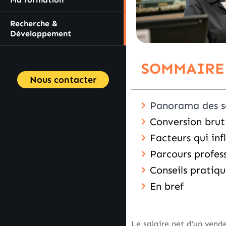
Recherche &
Développement
SOMMAIRE
Nous contacter
Panorama des sal
Conversion brut
Facteurs qui inf
Parcours profess
Conseils pratiq
En bref
Le salaire net d’un vende