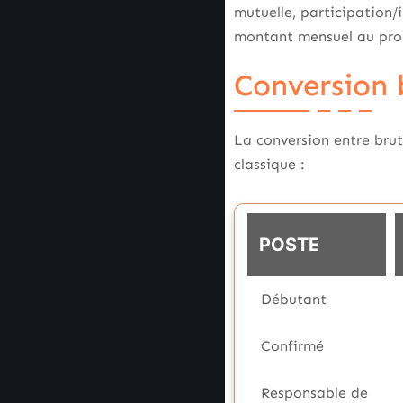
mutuelle, participation/i
montant mensuel au pro
Conversion 
La conversion entre brut
classique :
POSTE
Débutant
Confirmé
Responsable de