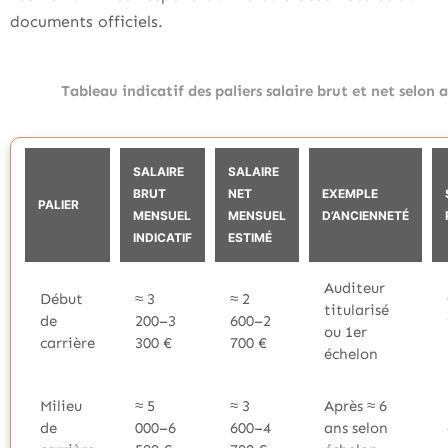
documents officiels.
Tableau indicatif des paliers salaire brut et net selon
SALAIRE
SALAIRE
BRUT
NET
EXEMPLE
PALIER
MENSUEL
MENSUEL
D’ANCIENNETÉ
INDICATIF
ESTIMÉ
Auditeur
Début
≈ 3
≈ 2
titularisé
de
200–3
600–2
ou 1er
carrière
300 €
700 €
échelon
Milieu
≈ 5
≈ 3
Après ≈ 6
de
000–6
600–4
ans selon