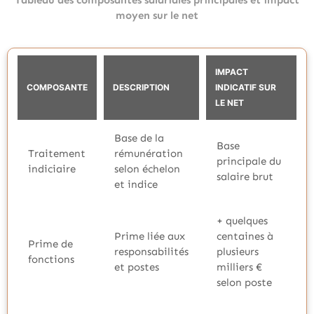
Tableau des composantes salariales principales et impact
moyen sur le net
IMPACT
COMPOSANTE
DESCRIPTION
INDICATIF SUR
LE NET
Base de la
Base
Traitement
rémunération
principale du
indiciaire
selon échelon
salaire brut
et indice
+ quelques
Prime liée aux
centaines à
Prime de
responsabilités
plusieurs
fonctions
et postes
milliers €
selon poste