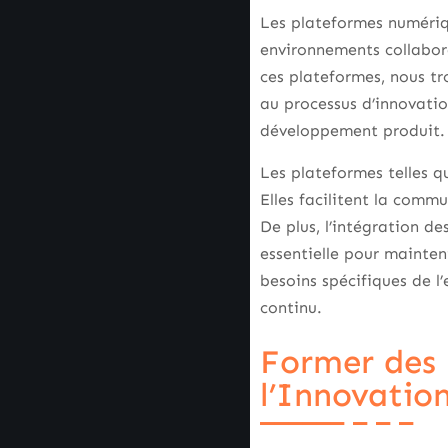
Les plateformes numériqu
environnements collabora
ces plateformes, nous tro
au processus d’innovatio
développement produit.
Les plateformes telles qu
Elles facilitent la commu
De plus, l’intégration de
essentielle pour mainten
besoins spécifiques de l’
continu.
Former des 
l’Innovatio