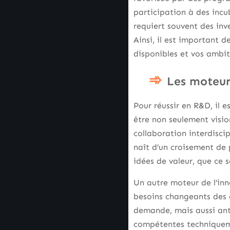
participation à des incu
requiert souvent des in
Ainsi, il est important d
disponibles et vos ambit
Les moteur
Pour réussir en R&D, il e
être non seulement visio
collaboration interdisci
naît d’un croisement de 
idées de valeur, que ce 
Un autre moteur de l’inn
besoins changeants des 
demande, mais aussi ant
compétentes techniqueme