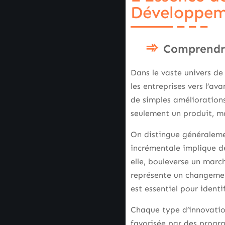
Développe
Comprendre
Dans le vaste univers de
les entreprises vers l’a
de simples améliorations 
seulement un produit, m
On distingue généraleme
incrémentale implique de
elle, bouleverse un marc
représente un changemen
est essentiel pour identi
Chaque type d’innovation
favorisée par des progra