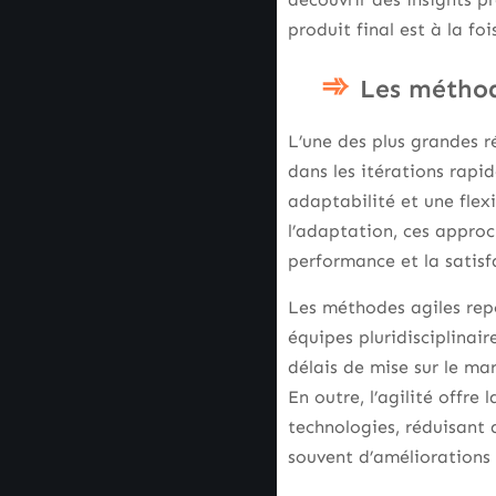
produit final est à la foi
Les méthode
L’une des plus grandes r
dans les itérations rapid
adaptabilité et une flex
l’adaptation, ces approc
performance et la satisf
Les méthodes agiles repo
équipes pluridisciplinai
délais de mise sur le mar
En outre, l’agilité offre
technologies, réduisant 
souvent d’améliorations s