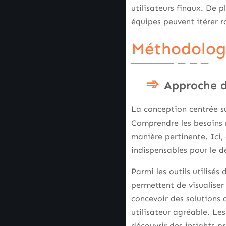
utilisateurs finaux. De 
équipes peuvent itérer r
Méthodologi
Approche de
La conception centrée sur
Comprendre les besoins r
manière pertinente. Ici
indispensables pour le 
Parmi les outils utilisés 
permettent de visualiser 
concevoir des solutions
utilisateur agréable. Le
découvrir des insights p