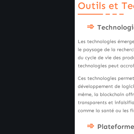
Outils et Te
Technologi
Les technologies émergen
le paysage de la recherc
du cycle de vie des produ
technologies peut accroî
Ces technologies permett
développement de logicie
même, la blockchain offr
transparents et infalsifi
comme la santé ou les f
Plateformes