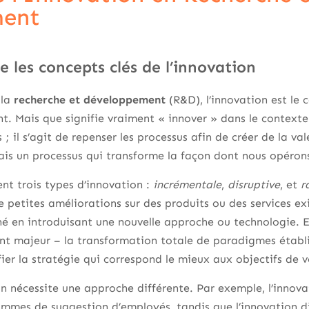
ment
 les concepts clés de l’innovation
 la
recherche et développement
(R&D), l’innovation est le 
vant. Mais que signifie vraiment « innover » dans le context
; il s’agit de repenser les processus afin de créer de la val
ais un processus qui transforme la façon dont nous opéron
nt trois types d’innovation :
incrémentale
,
disruptive
, et
r
 petites améliorations sur des produits ou des services exi
hé en introduisant une nouvelle approche ou technologie. En
t majeur – la transformation totale de paradigmes établ
fier la stratégie qui correspond le mieux aux objectifs de 
 nécessite une approche différente. Par exemple, l’innova
mmes de suggestion d’employés, tandis que l’innovation dis