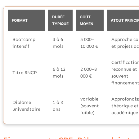
DURÉE
COÛT
FORMAT
ATOUT PRINCI
TYPIQUE
MOYEN
Bootcamp
3 à 6
5 000–
Approche car
intensif
mois
10 000 €
et projets ac
Certificatio
6 à 12
2 000–8
reconnue et
Titre RNCP
mois
000 €
souvent
financemen
variable
Approfondi
Diplôme
1 à 3
(souvent
théorique et
universitaire
ans
faible)
académique