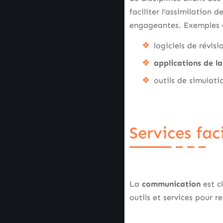
faciliter l’assimilation 
engageantes. Exemples d
logiciels de révis
applications de l
outils de simulati
Services fac
La
communication
est c
outils et services pour 