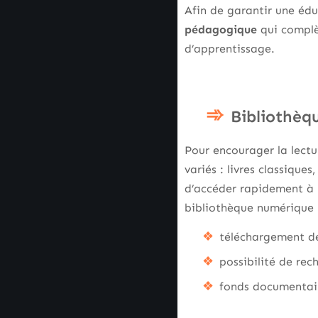
Afin de garantir une édu
pédagogique
qui complè
d’apprentissage.
Bibliothèq
Pour encourager la lect
variés : livres classique
d’accéder rapidement à 
bibliothèque numérique 
téléchargement de 
possibilité de rec
fonds documentair