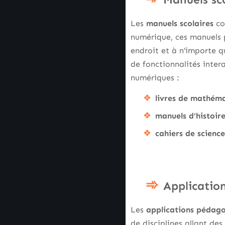
Les
manuels scolaires
con
numérique, ces manuels 
endroit et à n’importe 
de fonctionnalités inte
numériques :
livres de mathém
manuels d’histoir
cahiers de science
Applicatio
Les
applications pédag
de disciplines allant des