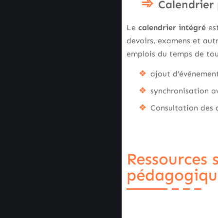
Calendrier
Le
calendrier intégré
est
devoirs, examens et aut
emplois du temps de tou
ajout d’événement
synchronisation av
Consultation des d
Ressources 
pédagogiqu