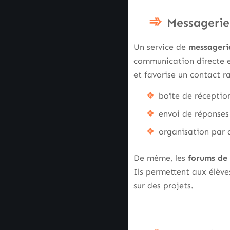
Messagerie 
Un service de
messagerie
communication directe en
et favorise un contact r
boîte de réception
envoi de réponses 
organisation par d
De même, les
forums de 
Ils permettent aux élève
sur des projets.