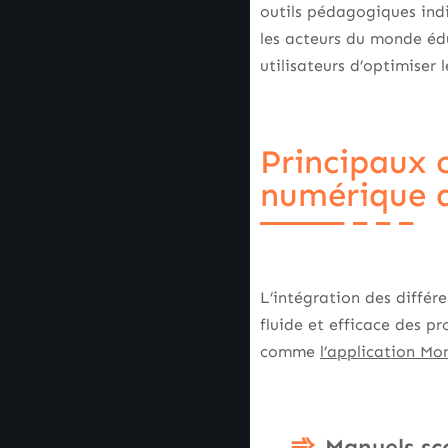
outils pédagogiques indi
les acteurs du monde édu
utilisateurs d’optimiser
Principaux 
numérique d
L’intégration des différ
fluide et efficace des p
comme
l’application M
Manuels sco