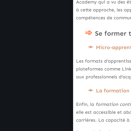
Academy qui a vu des étu
à cette approche, les a
compétences de communic
Se former t
Micro-apprent
Les formats d’apprentiss
plateformes comme Link
aux professionnels d’acq
La formation 
Enfin, la
formation cont
elle est accessible et ab
carrières. La capacité à