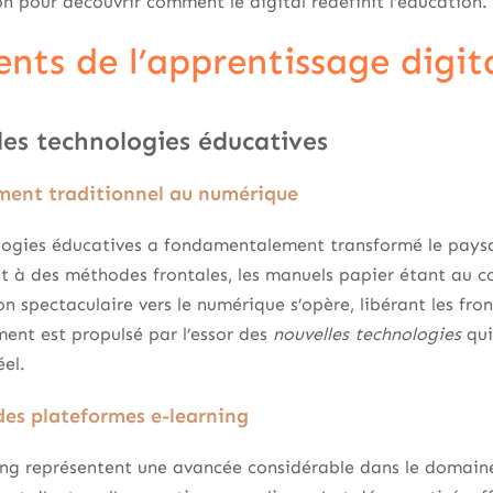
n pour découvrir comment le digital redéfinit l’éducation.
nts de l’apprentissage digit
des technologies éducatives
ment traditionnel au numérique
logies éducatives a fondamentalement transformé le pays
it à des méthodes frontales, les manuels papier étant au 
on spectaculaire vers le numérique s’opère, libérant les fro
ent est propulsé par l’essor des
nouvelles technologies
qui
éel.
es plateformes e-learning
ing représentent une avancée considérable dans le domaine