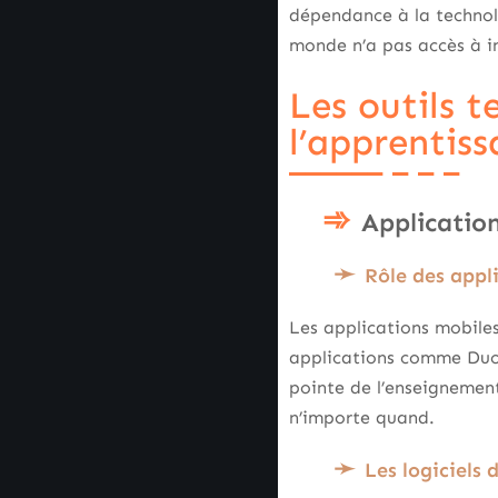
dépendance à la technolo
monde n’a pas accès à in
Les outils 
l’apprentis
Application
Rôle des appl
Les applications mobil
applications comme Duol
pointe de l’enseignement
n’importe quand.
Les logiciels 