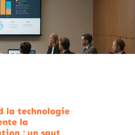
 la technologie
ente la
tion : un saut