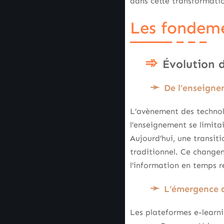
dans cette transformatio
Les fondeme
Évolution 
De l’enseigne
L’avènement des techno
l’enseignement se limita
Aujourd’hui, une transiti
traditionnel. Ce changem
l’information en temps r
L’émergence d
Les plateformes e-learn