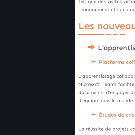
tels que des visites virt
l’engagement et la compr
Les nouveau
L’apprentis
Platforms coll
L’apprentissage collabor
Microsoft Teams facilite
documents, d’engager des
d’équipe dans le monde
Études de cas 
La réussite de projets co