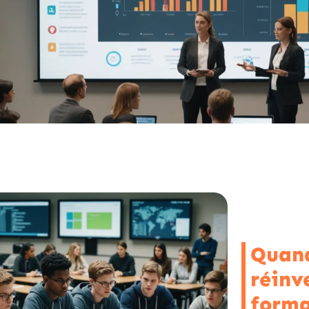
Quand
réinv
forma