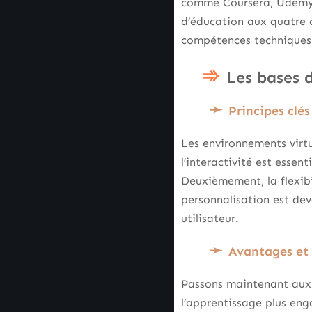
comme Coursera, Udemy et
d’éducation aux quatre c
compétences techniques à
Les bases d
Principes clé
Les environnements virt
l’interactivité est essen
Deuxièmement, la flexibi
personnalisation est de
utilisateur.
Avantages et 
Passons maintenant aux 
l’apprentissage plus eng