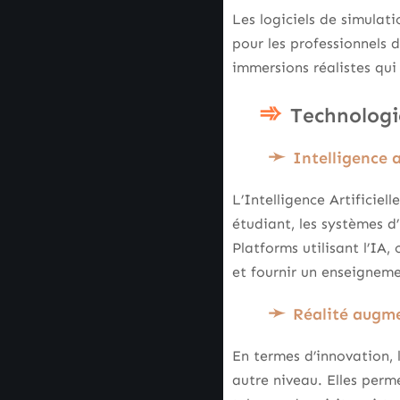
Les logiciels de simulati
pour les professionnels 
immersions réalistes qui
Technologi
Intelligence a
L’Intelligence Artificiel
étudiant, les systèmes 
Platforms utilisant l’IA
et fournir un enseigneme
Réalité augme
En termes d’innovation,
autre niveau. Elles perm