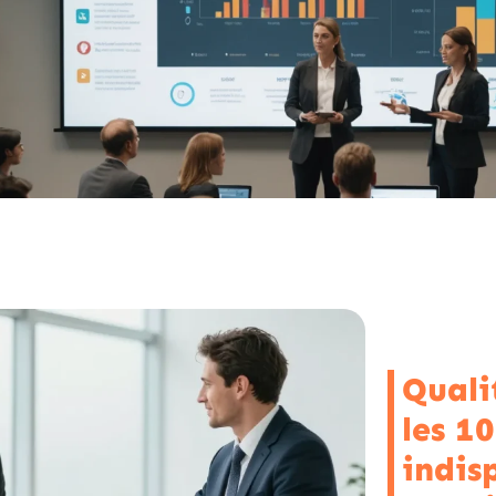
Quali
les 1
indis