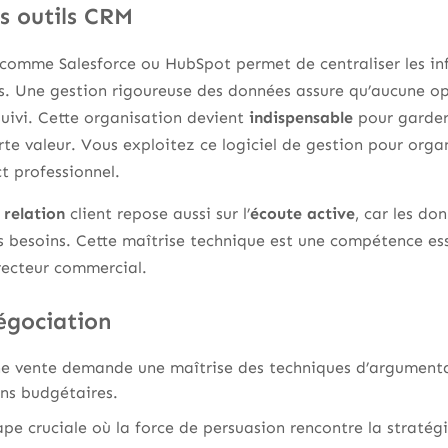
s outils CRM
ls comme Salesforce ou HubSpot permet de centraliser les in
ls. Une gestion rigoureuse des données assure qu’aucune o
uivi. Cette organisation devient
indispensable
pour garder 
forte valeur. Vous exploitez ce logiciel de gestion pour org
t professionnel.
 relation
client repose aussi sur l’
écoute active
, car les do
 besoins. Cette maîtrise technique est une compétence ess
recteur commercial.
négociation
ne vente demande une maîtrise des techniques d’argumentai
ons budgétaires.
tape cruciale où la force de persuasion rencontre la stratég