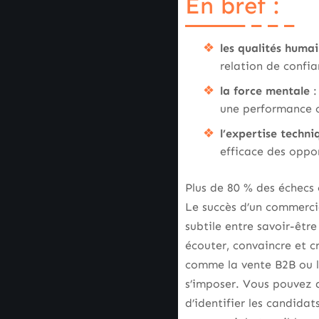
En bref :
les qualités huma
relation de confia
la force mentale
:
une performance 
l’expertise techni
efficace des oppor
Plus de 80 % des échecs
Le succès d’un commerci
subtile entre savoir-êtr
écouter, convaincre et 
comme la vente B2B ou le
s’imposer. Vous pouvez 
d’identifier les candida