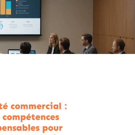
té commercial :
0 compétences
pensables pour