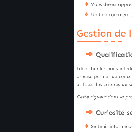
Vous devez appren
Un bon commercial 
Gestion de 
Qualificati
Identifier les bons inte
précise permet de concent
utilisez des critères de 
Cette rigueur dans la pr
Curiosité s
Se tenir informé 