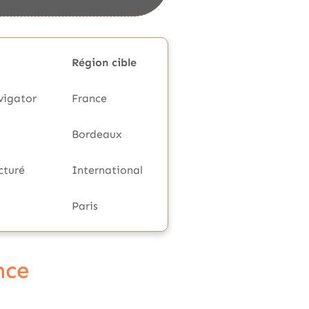
Région cible
vigator
France
Bordeaux
cturé
International
Paris
nce