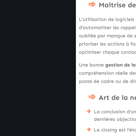
Maîtrise de
L’utilisation de logicie
d’automatiser les rappe
oubliée par manque de s
prioriser les actions à 
optimiser chaque contac
Une bonne
gestion de la
compréhension réelle des
poste de cadre ou de di
Art de la 
La conclusion d’u
dernières objecti
Le closing est l’é