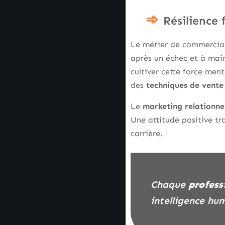
Résilience 
Le métier de commercial 
après un échec et à main
cultiver cette force ment
des
techniques de vente
Le
marketing relationne
Une attitude positive t
carrière.
Chaque
profess
intelligence hu