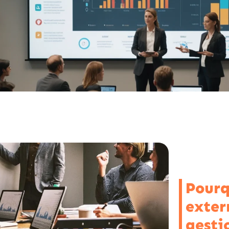
Pourq
exter
gesti