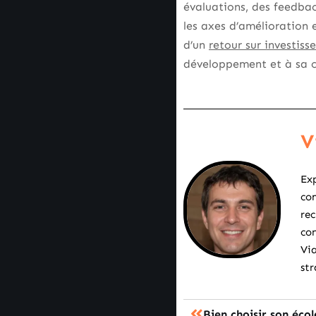
évaluations, des feedbac
les axes d’amélioration 
d’un
retour sur investis
développement et à sa c
V
Exp
com
rec
con
Via
str