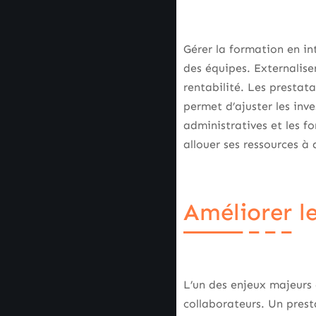
Gérer la formation en i
des équipes. Externalise
rentabilité. Les prestat
permet d’ajuster les inve
administratives et les fo
allouer ses ressources à 
Améliorer le
L’un des enjeux majeurs
collaborateurs. Un prest