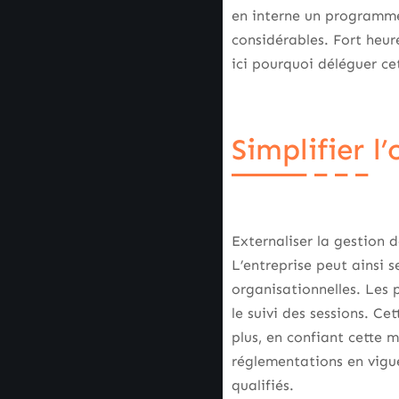
en interne un programme
considérables. Fort heu
ici pourquoi déléguer ce
Simplifier l
Externaliser la gestion 
L’entreprise peut ainsi 
organisationnelles. Les p
le suivi des sessions. C
plus, en confiant cette 
réglementations en vigu
qualifiés.