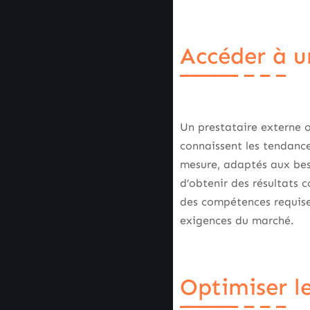
Accéder à u
Un prestataire externe o
connaissent les tendanc
mesure, adaptés aux beso
d’obtenir des résultats c
des compétences requise
exigences du marché.
Optimiser le