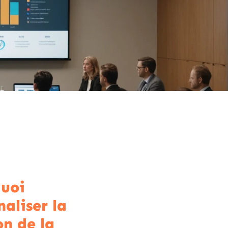
uoi
naliser la
on de la