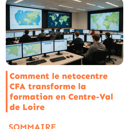
Comment le netocentre
CFA transforme la
formation en Centre-Val
de Loire
SOMMAIRE