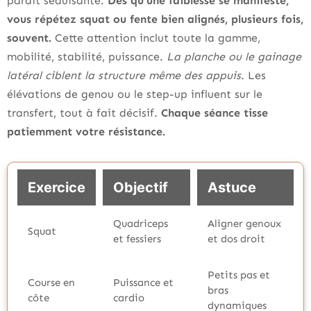
paraît séduisante.
Dès qu’une faiblesse se manifeste,
vous répétez squat ou fente bien alignés, plusieurs fois,
souvent.
Cette attention inclut toute la gamme,
mobilité, stabilité, puissance.
La planche ou le gainage
latéral ciblent la structure même des appuis.
Les
élévations de genou ou le step-up influent sur le
transfert, tout à fait décisif.
Chaque séance tisse
patiemment votre résistance.
Exercice
Objectif
Astuce
Quadriceps
Aligner genoux
Squat
et fessiers
et dos droit
Petits pas et
Course en
Puissance et
bras
côte
cardio
dynamiques