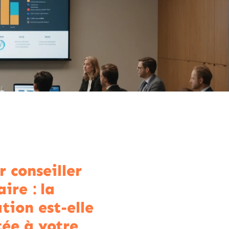
r conseiller
ire : la
tion est-elle
ée à votre