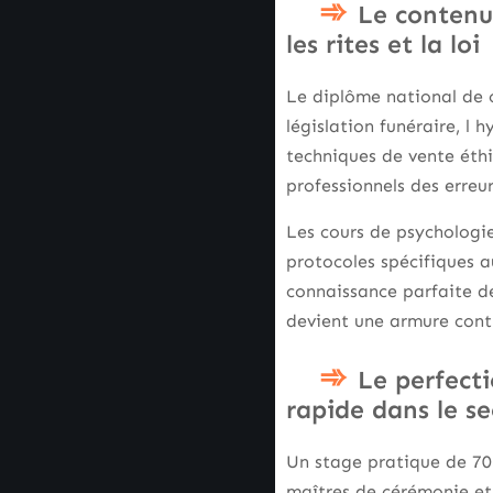
Le contenu
les rites et la loi
Le diplôme national de c
législation funéraire, l 
techniques de vente éthi
professionnels des erreur
Les cours de psychologie
protocoles spécifiques 
connaissance parfaite de 
devient une armure contr
Le perfecti
rapide dans le se
Un stage pratique de 70
maîtres de cérémonie et 