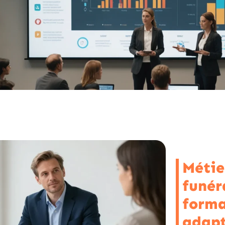
Métie
funéra
forma
adapt