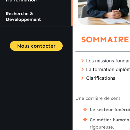
Recherche &
Développement
SOMMAIRE
Nous contacter
Les missions fondam
La formation diplôm
Clarifications
Une carrière de sens
Le secteur funéra
Ce métier humain
rigoureuse.