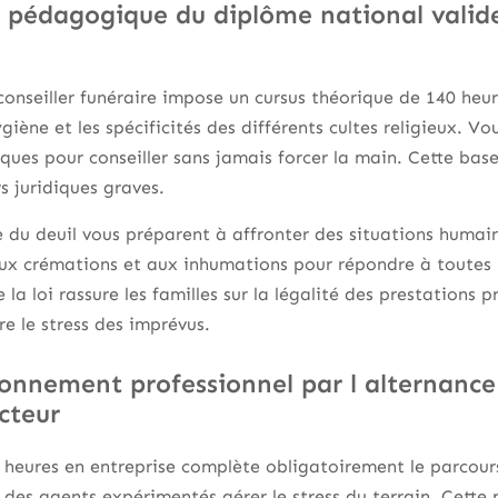
 pédagogique du diplôme national valide
onseiller funéraire impose un cursus théorique de 140 heu
hygiène et les spécificités des différents cultes religieux.
ques pour conseiller sans jamais forcer la main. Cette base
s juridiques graves.
 du deuil vous préparent à affronter des situations humai
aux crémations et aux inhumations pour répondre à toutes 
la loi rassure les familles sur la légalité des prestations 
e le stress des imprévus.
onnement professionnel par l alternance 
cteur
 heures en entreprise complète obligatoirement le parcour
des agents expérimentés gérer le stress du terrain. Cette 