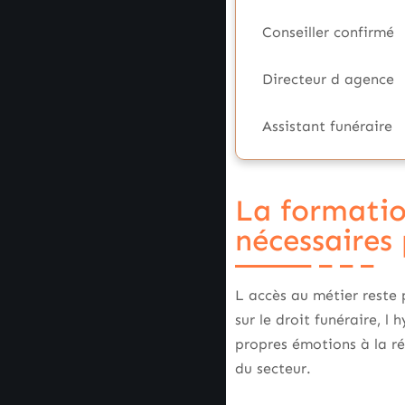
Conseiller confirmé
Directeur d agence
Assistant funéraire
La formatio
nécessaires 
L accès au métier reste
sur le droit funéraire, l
propres émotions à la ré
du secteur.