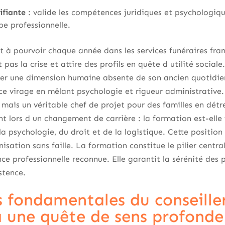
ifiante
: valide les compétences juridiques et psychologiqu
pe professionnelle.
t à pourvoir chaque année dans les services funéraires fra
 pas la crise et attire des profils en quête d utilité social
uver une dimension humaine absente de son ancien quotidie
ce virage en mêlant psychologie et rigueur administrative
mais un véritable chef de projet pour des familles en détr
nt lors d un changement de carrière : la formation est-ell
 la psychologie, du droit et de la logistique. Cette positio
sation sans faille. La formation constitue le pilier centra
e professionnelle reconnue. Elle garantit la sérénité des 
istence.
s fondamentales du conseiller
 une quête de sens profonde