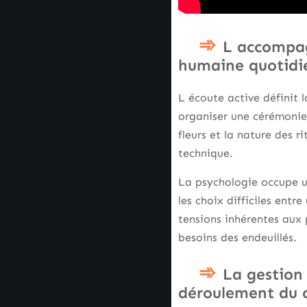
L accompag
humaine quotidi
L écoute active définit 
organiser une cérémonie 
fleurs et la nature des 
technique.
La psychologie occupe un
les choix difficiles entr
tensions inhérentes aux
besoins des endeuillés.
La gestion
déroulement du 