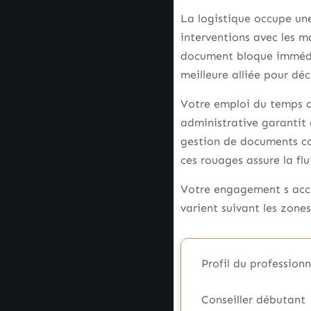
La logistique occupe un
interventions avec les m
document bloque immédia
meilleure alliée pour dé
Votre emploi du temps al
administrative garantit 
gestion de documents co
ces rouages assure la fl
Votre engagement s acco
varient suivant les zone
Profil du professionn
Conseiller débutant