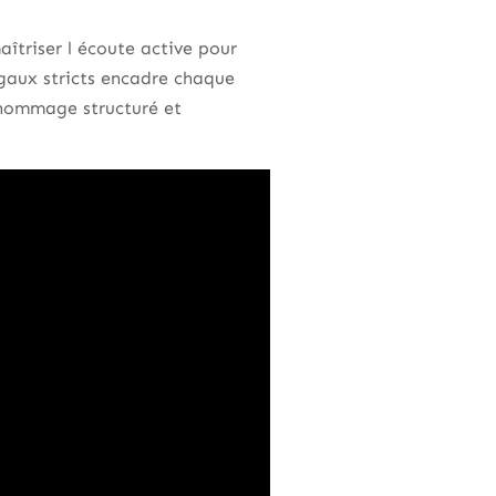
îtriser l écoute active pour
égaux stricts encadre chaque
n hommage structuré et