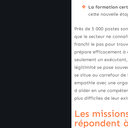
La formation cert
cette nouvelle éta
Près de 5 000 postes son
que le secteur ne connaît
franchi le pas pour tro
prépare efficacement à 
seulement un exécutant, 
légitimité se pose souve
se situe au carrefour de
empathie avec une organi
d aider en une compétenc
plus difficiles de leur ex
Les mission
répondent à