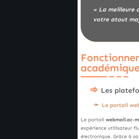
« La meilleure 
votre atout maj
Fonctionnem
académiqu
Les platef
Le portail we
Le portail
webmail.ac-mo
expérience utilisateur f
électronique. Grâce à sa 