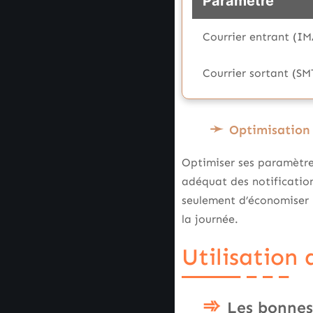
Paramètre
Courrier entrant (I
Courrier sortant (SM
Optimisation 
Optimiser ses paramètre
adéquat des notificatio
seulement d’économiser la
la journée.
Utilisation
Les bonnes