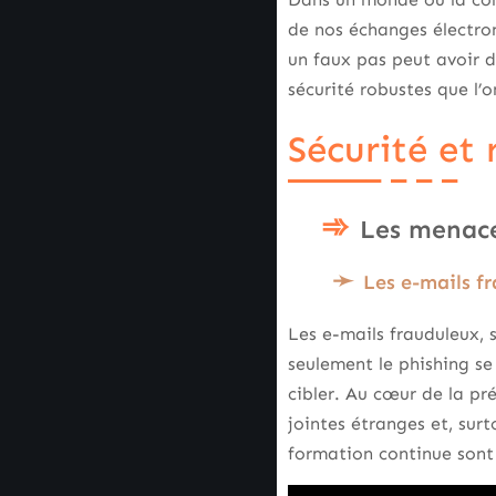
de nos échanges électro
un faux pas peut avoir 
sécurité robustes que l’
Sécurité et
Les menace
Les e-mails fr
Les e-mails frauduleux, 
seulement le phishing se
cibler. Au cœur de la pré
jointes étranges et, sur
formation continue sont 