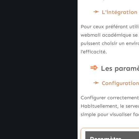
L’intégration
Pour ceux préférant util
webmail académique se ré
puissent choisir un envi
l’efficacité.
Les paramè
Configuration
Configurer correctement 
Habituellement, le serve
simple pour visualiser f