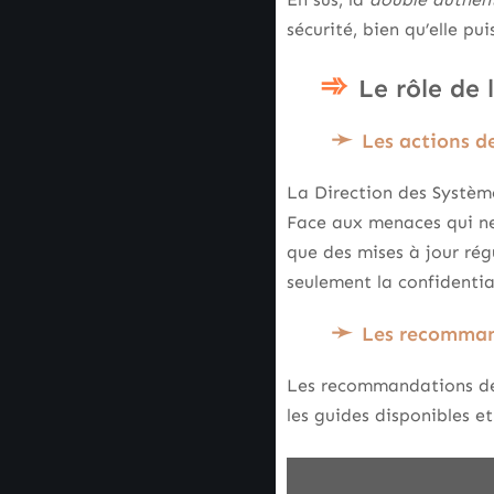
sécurité, bien qu’elle pu
Le rôle de
Les actions de
La Direction des Systèm
Face aux menaces qui ne 
que des mises à jour rég
seulement la confidentia
Les recommand
Les recommandations de l
les guides disponibles et