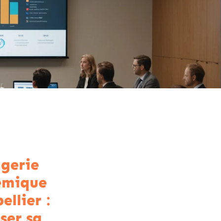
gerie
émique
ellier :
ser sa