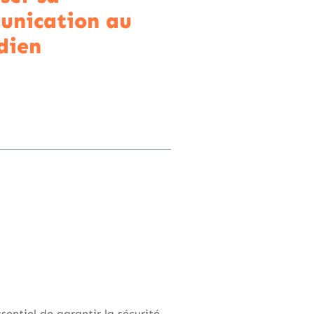
unication au
dien
entiel de garantir la sécurité