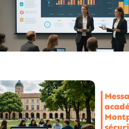
Messa
acad
Montp
sécuri