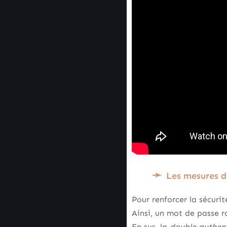
Les mesures de
Pour renforcer la sécuri
Ainsi, un mot de passe r
En sus, la
double authent