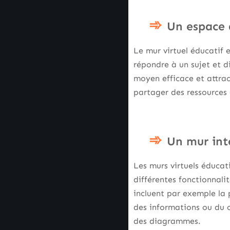
Un espace 
Le mur virtuel éducatif 
répondre à un sujet et d
moyen efficace et attrac
partager des ressources
Un mur int
Les murs virtuels éducat
différentes fonctionnali
incluent par exemple la 
des informations ou du 
des diagrammes.