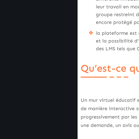
leur travail en mo
groupe restreint d
encore protégé pa
la plateforme es
et la possibilité 
des LMS tels que 
Qu’est-ce q
Un mur virtuel éducatif 
de manière interactive su
progressivement par les 
une demande, un avis ou