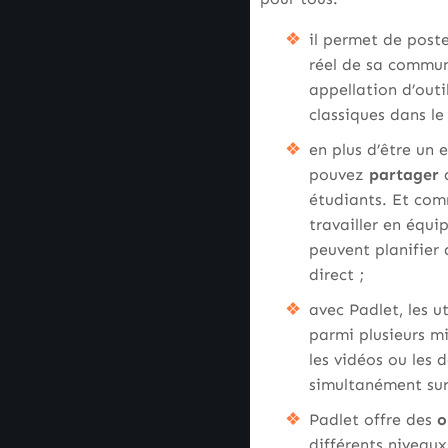
il permet de post
réel de sa communa
appellation d’out
classiques dans le 
en plus d’être un 
pouvez
partager
d
étudiants. Et com
travailler en équip
peuvent planifier
direct ;
avec Padlet, les u
parmi plusieurs mi
les vidéos ou les
simultanément sur 
Padlet offre des
o
différents niveaux