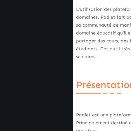
L’utilisation des platefo
domaines. Padlet fait par
sa communauté de manièr
domaine éducatif qu’il es
partager des cours, des i
étudiants. Cet outil très
scolaires.
Présentatio
Padlet est une plateforme
Principalement destiné a
pour tous.