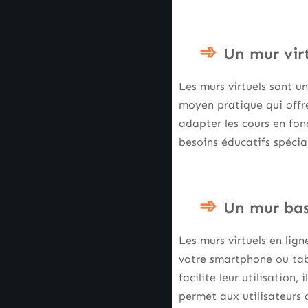
Un mur vir
Les murs virtuels sont 
moyen pratique qui offre
adapter les cours en fon
besoins éducatifs spéci
Un mur bas
Les murs virtuels en lign
votre smartphone ou tabl
facilite leur utilisation,
permet aux utilisateurs 