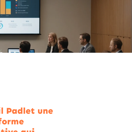
il Padlet une
forme