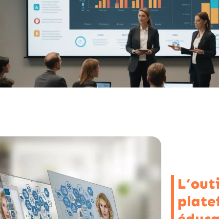
L’out
plate