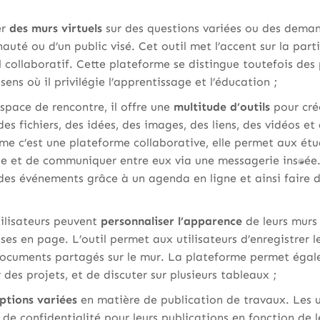
er
des murs virtuels
sur des questions variées ou des deman
uté ou d’un public visé. Cet outil met l’accent sur la par
il collaboratif. Cette plateforme se distingue toutefois d
sens où il privilégie l’apprentissage et l’éducation ;
espace de rencontre, il offre une
multitude d’outils
pour cré
es fichiers, des idées, des images, des liens, des vidéos e
me c’est une plateforme collaborative, elle permet aux ét
e et de communiquer entre eux via une messagerie instantanée. 
 des événements grâce à un agenda en ligne et ainsi faire 
tilisateurs peuvent
personnaliser l’apparence
de leurs murs
ses en page. L’outil permet aux utilisateurs d’enregistrer l
 documents partagés sur le mur. La plateforme permet égal
des projets, et de discuter sur plusieurs tableaux ;
ptions variées
en matière de publication de travaux. Les u
 de confidentialité pour leurs publications en fonction de l