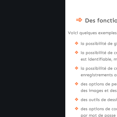
Des fonctio
Voici quelques exemples 
la possibilité de 
la possibilité de
est identifiable, 
la possibilité de
enregistrements a
des options de per
des images et des
des outils de dess
des options de con
par mot de passe 