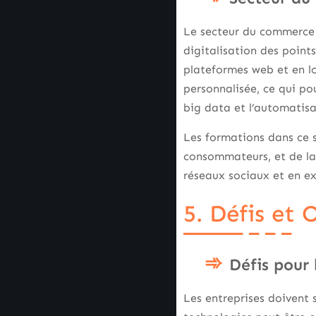
Le secteur du commerce
digitalisation des point
plateformes web et en l
personnalisée, ce qui pous
big data et l’automatisa
Les formations dans ce s
consommateurs, et de la
réseaux sociaux et en ex
5. Défis et
Défis pour 
Les entreprises doivent 