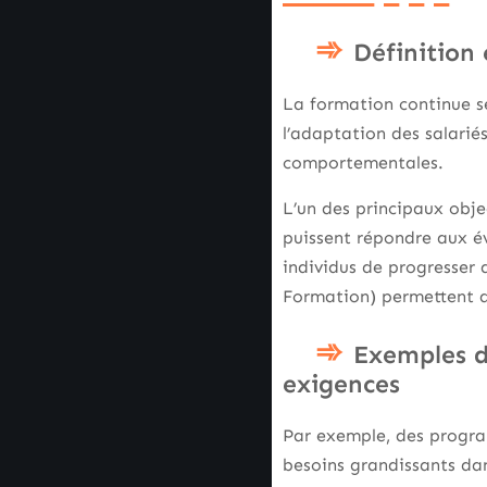
Définition 
La formation continue se
l’adaptation des salarié
comportementales.
L’un des principaux obje
puissent répondre aux év
individus de progresser 
Formation) permettent au
Exemples d
exigences
Par exemple, des program
besoins grandissants da