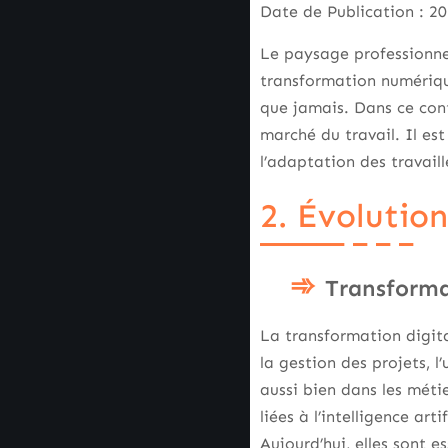
Date de Publication : 2
Le paysage professionnel
transformation numérique
que jamais. Dans ce cont
marché du travail. Il es
l’adaptation des travai
2. Évolutio
Transforma
La transformation digit
la gestion des projets, 
aussi bien dans les méti
liées à l’intelligence ar
Aujourd’hui, elles sont e