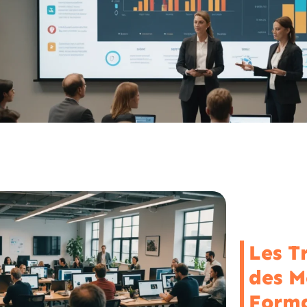
Les T
des M
Forma