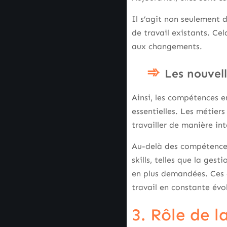
Il s’agit non seulement d
de travail existants. Ce
aux changements.
Les nouvel
Ainsi, les compétences e
essentielles. Les métier
travailler de manière int
Au-delà des compétences
skills, telles que la ges
en plus demandées. Ces
travail en constante évo
3. Rôle de 