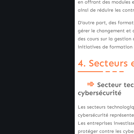
en offrant des modules e
ainsi de réduire les con
D’autre part, des format
gérer le changement et d
des cours sur la gestion 
initiatives de formation
4. Secteurs
Secteur tec
cybersécurité
Les secteurs technologiqu
cybersécurité représent
Les entreprises investis
protéger contre les cyb