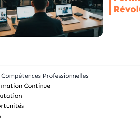
Révol
s Compétences Professionnelles
ormation Continue
Mutation
ortunités
s