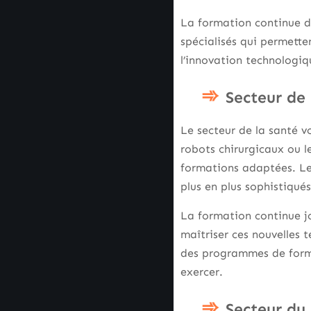
La formation continue da
spécialisés qui permette
l’innovation technologi
Secteur de 
Le secteur de la santé v
robots chirurgicaux ou l
formations adaptées. Le
plus en plus sophistiqu
La formation continue jo
maîtriser ces nouvelles t
des programmes de forma
exercer.
Secteur du