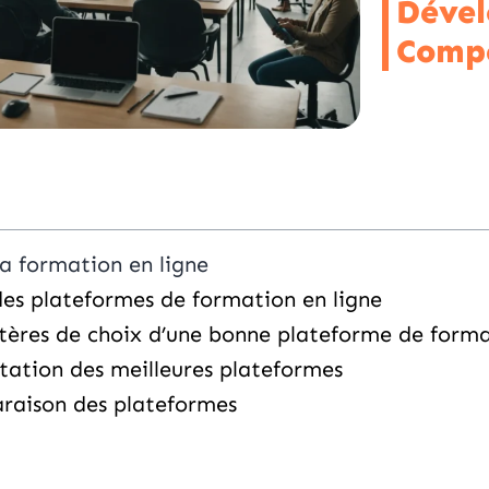
Dével
Comp
la formation en ligne
es plateformes de formation en ligne
ritères de choix d’une bonne plateforme de forma
ntation des meilleures plateformes
raison des plateformes