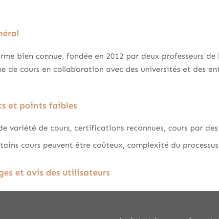
néral
rme bien connue, fondée en 2012 par deux professeurs de l’
 de cours en collaboration avec des universités et des en
ts et points faibles
e variété de cours, certifications reconnues, cours par des 
tains cours peuvent être coûteux, complexité du processus 
es et avis des utilisateurs