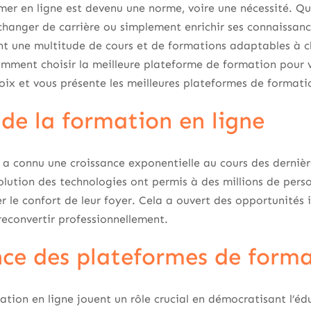
rmer en ligne est devenu une norme, voire une nécessité. Q
hanger de carrière ou simplement enrichir ses connaissanc
ent une multitude de cours et de formations adaptables à 
omment choisir la meilleure plateforme de formation pour v
hoix et vous présente les meilleures plateformes de formati
 de la formation en ligne
 a connu une croissance exponentielle au cours des dernière
volution des technologies ont permis à des millions de pers
r le confort de leur foyer. Cela a ouvert des opportunités 
reconvertir professionnellement.
ce des plateformes de forma
tion en ligne jouent un rôle crucial en démocratisant l’éd