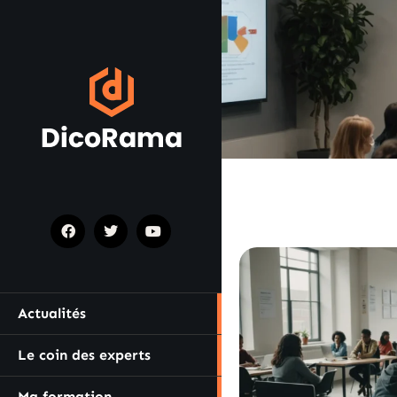
Actualités
Le coin des experts
Ma formation