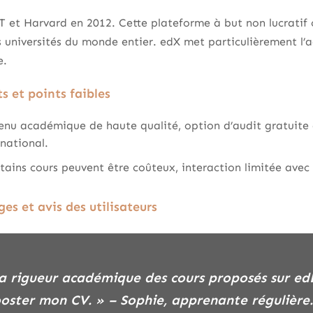
T et Harvard en 2012. Cette plateforme à but non lucratif 
 universités du monde entier. edX met particulièrement l’ac
e.
ts et points faibles
nu académique de haute qualité, option d’audit gratuite d
rnational.
ains cours peuvent être coûteux, interaction limitée avec l
es et avis des utilisateurs
 la rigueur académique des cours proposés sur edL
oster mon CV. » – Sophie, apprenante régulière.