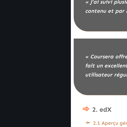
« J’ai suivi plu
contenu et par 
« Coursera offre
fait un excellen
utilisateur régul
2. edX
2.1 Aperçu gé