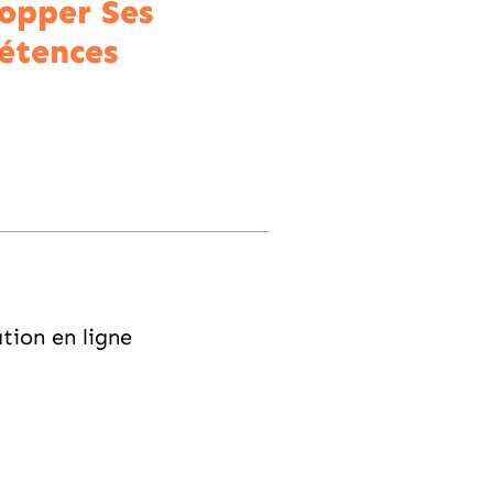
opper Ses
étences
tion en ligne