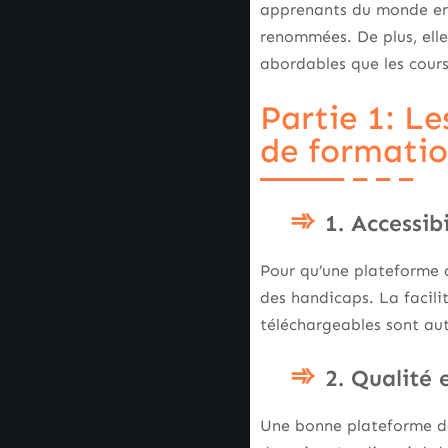
apprenants du monde ent
renommées. De plus, elle
abordables que les cours
Partie 1: L
de formatio
1. Accessibi
Pour qu’une plateforme d
des handicaps. La facili
téléchargeables sont aut
2. Qualité 
Une bonne plateforme de 