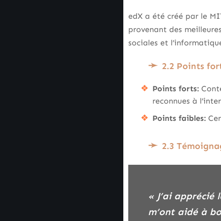
edX a été créé par le MI
provenant des meilleures
sociales et l’informatiqu
2.2 Points for
Points forts:
Conte
reconnues à l’inte
Points faibles:
Cert
2.3 Témoignag
« J’ai apprécié
m’ont aidé à bo