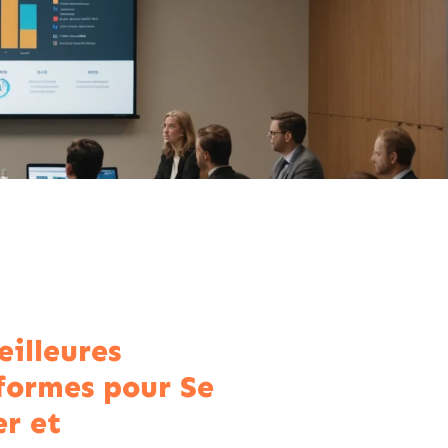
eilleures
formes pour Se
r et