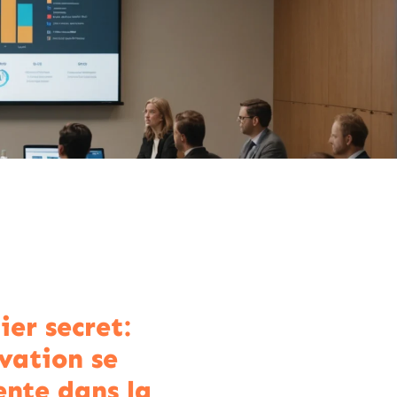
ier secret:
ovation se
ente dans la