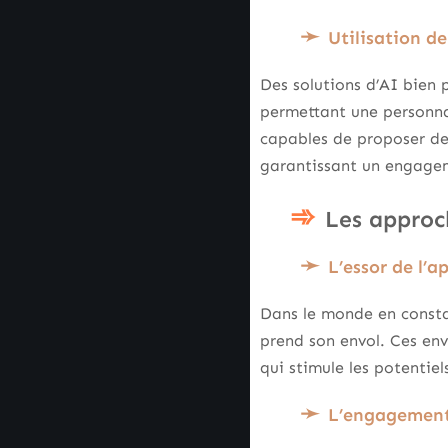
Utilisation de
Des solutions d’AI bien 
permettant une personna
capables de proposer de
garantissant un engage
Les approc
L’essor de l’
Dans le monde en const
prend son envol. Ces en
qui stimule les potentiel
L’engagement 