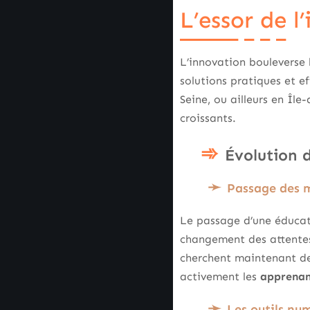
L’essor de l
L’innovation bouleverse 
solutions pratiques et ef
Seine, ou ailleurs en Îl
croissants.
Évolution 
Passage des m
Le passage d’une éducat
changement des attentes
cherchent maintenant de
activement les
apprenan
Les outils nu