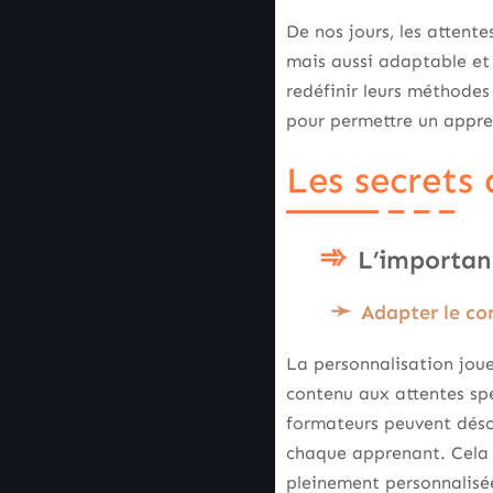
De nos jours, les attent
mais aussi adaptable et 
redéfinir leurs méthodes
pour permettre un appre
Les secrets 
L’importan
Adapter le co
La personnalisation joue
contenu aux attentes spéc
formateurs peuvent désor
chaque apprenant. Cela n
pleinement personnalisé