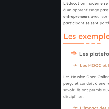
L’éducation moderne se 
à un apprentissage passi
entrepreneurs
avec leur 
participant se sent part
Les exemple
Les platef
Les MOOC et l
Les Massive Open Online
perçu et conduit à une r
savoir, ils ont permis a
disciplines.
L’impact des 