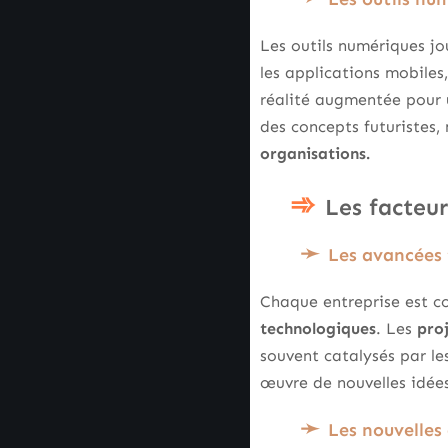
Les outils numériques jo
les applications mobiles,
réalité augmentée pour u
des concepts futuristes,
organisations.
Les facteur
Les avancées 
Chaque entreprise est co
technologiques
. Les
pro
souvent catalysés par le
œuvre de nouvelles idée
Les nouvelles