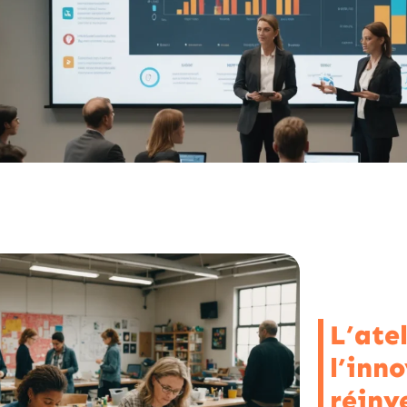
L’atel
l’inn
réinv