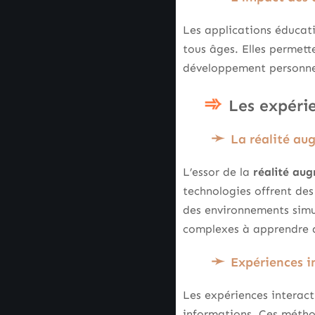
Les applications éducativ
tous âges. Elles permett
développement personnel 
Les expéri
La réalité au
L’essor de la
réalité aug
technologies offrent des
des environnements simu
complexes à apprendre d
Expériences i
Les expériences interact
informations. Ces méthod