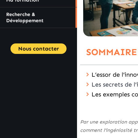
Recherche &
Développement
Nous contacter
SOMMAIRE
L’essor de l’inn
Les secrets de l
Les exemples co
Par une exploration app
comment l’ingéniosité t