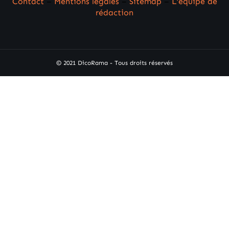
Contact
–
Mentions légales
–
Sitemap
–
L’équipe de
rédaction
© 2021 DicoRama - Tous droits réservés