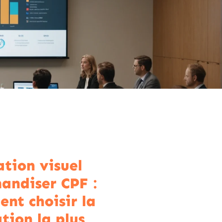
tion visuel
andiser CPF :
nt choisir la
tion la plus