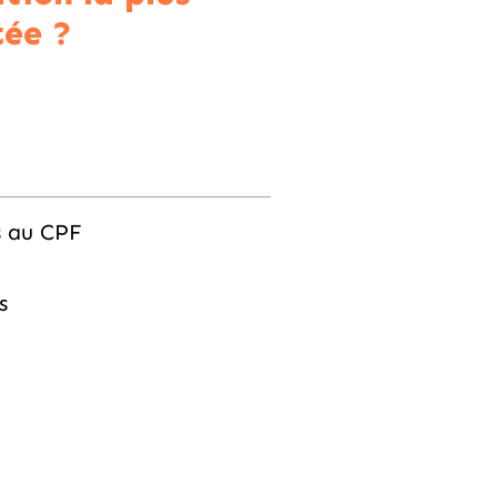
ée ?
s au CPF
s