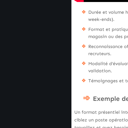
Durée et volume ho
week-ends).
Format et pratique
magasin ou des pr
Reconnaissance off
recruteurs.
Modalité d’évaluat
validation.
Témoignages et tau
Exemple de
Un format présentiel int
ciblez un poste opératio
travaillez et avez besoin