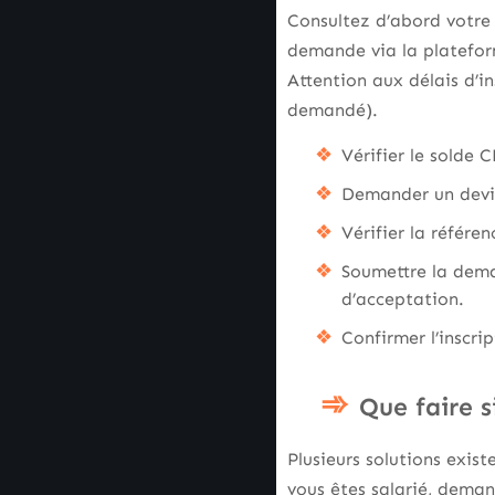
Consultez d’abord votre
demande via la plateform
Attention aux délais d’in
demandé).
Vérifier le solde 
Demander un devis
Vérifier la référe
Soumettre la dema
d’acceptation.
Confirmer l’inscri
Que faire s
Plusieurs solutions exis
vous êtes salarié, deman