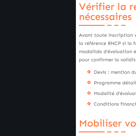
Vérifier la 
nécessaires
Avant toute inscription 
la référence RNCP si la 
modalités d’évaluation et
pour confirmer la validit
Devis : mention d
Programme détaillé
Modalité d’évaluat
Conditions financ
Mobiliser v