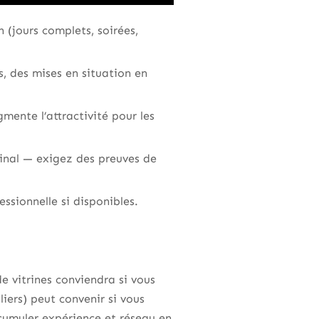
n (jours complets, soirées,
s, des mises en situation en
mente l’attractivité pour les
final — exigez des preuves de
ssionnelle si disponibles.
e vitrines conviendra si vous
iers) peut convenir si vous
accumuler expérience et réseau en