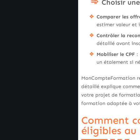
Choisir un
Comparer les offr
estimer valeur et
Contrôler la reco
détaillé avant ins
Mobiliser le CPF
: 
un étalement si n
MonCompteFormation rece
détaillé explique commen
votre projet de formatio
formation adaptée à votr
Comment com
éligibles au