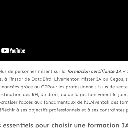
 plus de personnes misent sur la
formation certifiante IA
vi
es, à l’instar de DataBird, LiveMentor, Mister IA ou Cegos, 
 financées grâce au CPPour les professionnels issus de sect
estination des RH, du droit, ou de la gestion voient le jou
ratiser l’accès aux fondamentaux de l’IL’éventail des for
léchir à ses objectifs professionnels et à ses contraintes p
s essentiels pour choisir une formation I