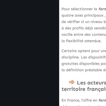
Pour sélectionner la
form
quatre axes principaux ,
de vérifier si un niveau
à des profils déjà sens
oscille entre des conten
la flexibilité attendue.
Certains optent pour une
discipline. Les disposit
gratuites disponibles pou
la définition préalable 
Les acteurs
territoire françai
En France, l’offre en
form