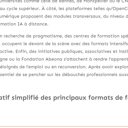
s universités comme celle de Rennes, de Montpellier ou le
 au cycle supérieur. À côté, les plateformes telles qu’Op
umérique proposent des modules transversaux, du niveau d
ormation IA à distance.
en recherche de pragmatisme, des centres de formation spé
 occupent le devant de la scène avec des formats intensifs 
ctive. Enfin, des initiatives publiques, associatives et in
igne ou la Fondation Abeona s’attachent à rendre l’apprentis
 éloignés de l’emploi ou en reconversion. Après avoir explor
ssentiel de se pencher sur les débouchés professionnels au
tif simplifié des principaux formats de 