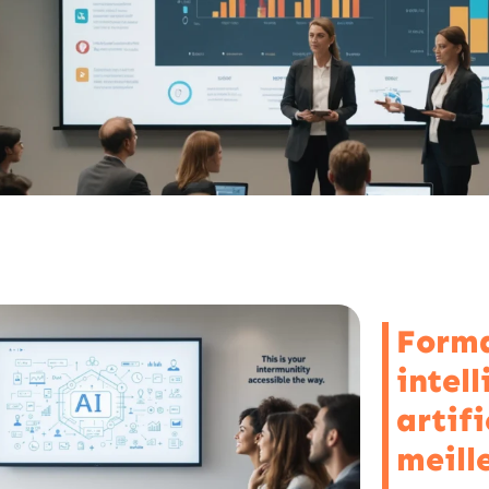
Form
intel
artifi
meill