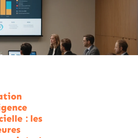
ation
ligence
cielle : les
eures