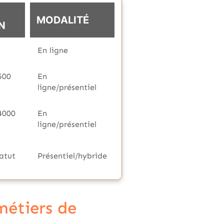
MODALITÉ
N
En ligne
500
En
ligne/présentiel
4000
En
ligne/présentiel
tatut
Présentiel/hybride
métiers de