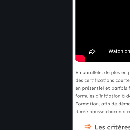
En parallèle, de plus en
des certifications court
en présentiel et parfois
formules d’initiation à d
Formation, afin de démoc
durée pousse chacun à réf
Les critère