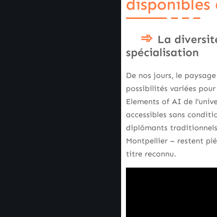
disponibles 
La diversit
spécialisation
De nos jours, le paysage
possibilités variées pou
Elements of AI de l’unive
accessibles sans condit
diplômants traditionnels
Montpellier – restent plé
titre reconnu.