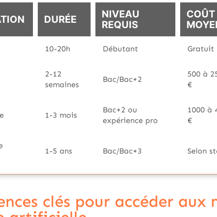
NIVEAU
COÛT
ATION
DURÉE
REQUIS
MOYE
10-20h
Débutant
Gratuit
2-12
500 à 2
Bac/Bac+2
semaines
€
Bac+2 ou
1000 à 
te
1-3 mois
expérience pro
€
e
1-5 ans
Bac/Bac+3
Selon s
nces clés pour accéder aux 