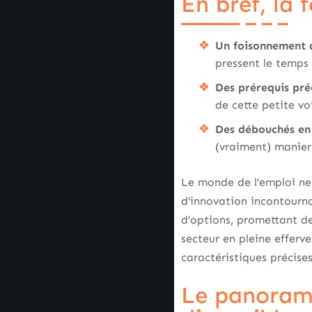
En bref, la
Un foisonnement 
pressent le temps 
Des prérequis préc
de cette petite v
Des débouchés en 
(vraiment) manier 
Le monde de l’emploi ne 
d’innovation incontourna
d’options, promettant de
secteur en pleine efferve
caractéristiques précise
Le panorama