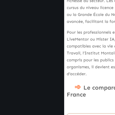
richesse du secteur. Le
cursus du niveau licence
ou la Grande École du N
avancée, facilitant la f
Pour les professionnels 
LiveMentor ou Mister IA,
compatibles avec la vie a
Travail, l’Institut Monta
compris pour les publics
organismes, il devient e
d’accéder.
Le compara
France