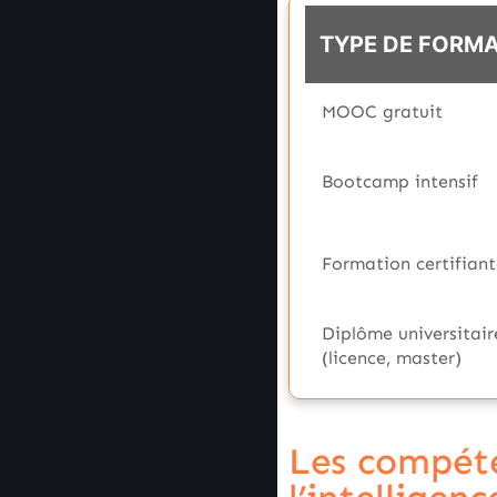
TYPE DE FORM
MOOC gratuit
Bootcamp intensif
Formation certifian
Diplôme universitair
(licence, master)
Les compéte