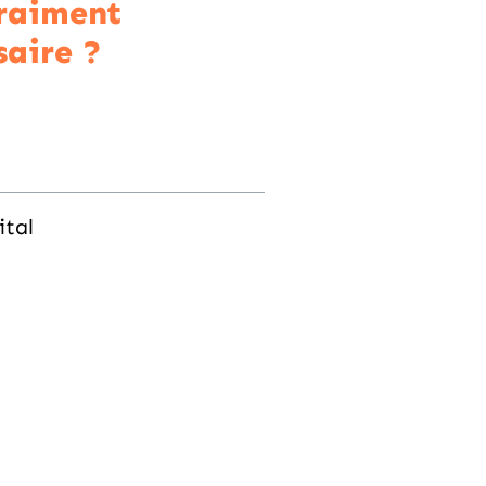
vraiment
saire ?
ital