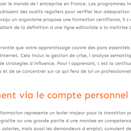
ar le monde de l entreprise en France. Les programmes in
subissent des audits reguliers pour verifier leur adequation
rsqu un organisme propose une formation certifiante, il s
llant de la definition d une ligne editoriale a la maitrise d
arantie que votre apprentissage couvre des pans essentiels
r internet. Cela inclut la gestion de crise, l analyse semant
de strategies d influence. Pour l apprenant, c est la certi
s et de se concentrer sur ce qui fera de lui un professionne
ent via le compte personnel
ormation represente un levier majeur pour la transition pr
tegralite ou une grande partie d une montee en competence
 salaries, mais aussi les demandeurs d emploi, cumulent d