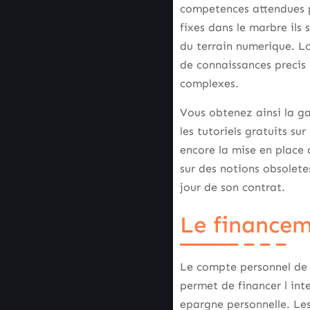
competences attendues p
fixes dans le marbre ils 
du terrain numerique. Lo
de connaissances precis a
complexes.
Vous obtenez ainsi la g
les tutoriels gratuits su
encore la mise en place 
sur des notions obsolete
jour de son contrat.
Le financem
Le compte personnel de f
permet de financer l in
epargne personnelle. Les