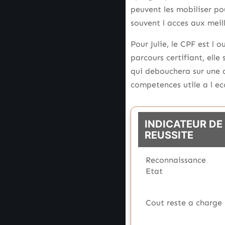
peuvent les mobiliser po
souvent l acces aux meil
Pour Julie, le CPF est l 
parcours certifiant, elle
qui debouchera sur une q
competences utile a l ec
INDICATEUR DE
REUSSITE
Reconnaissance
Etat
Cout reste a charge