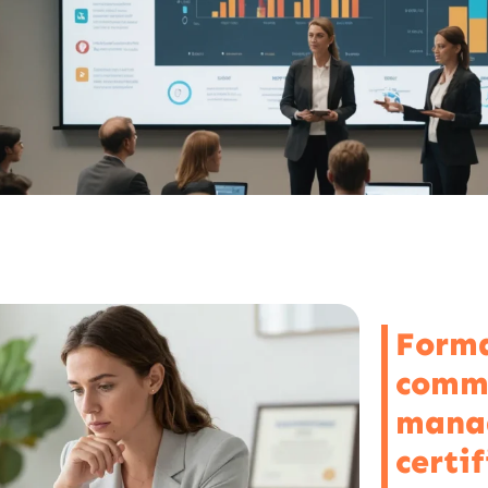
Forma
comm
manag
certi