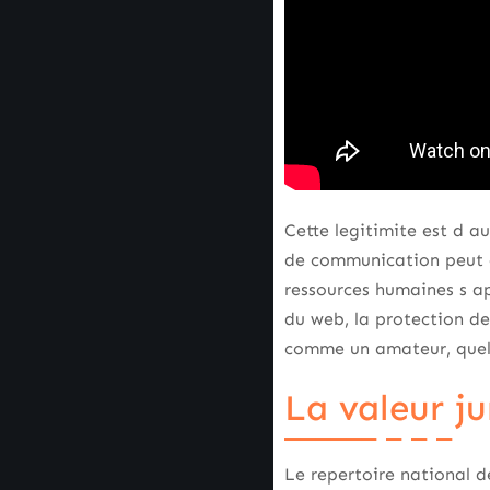
Cette legitimite est d 
de communication peut co
ressources humaines s ap
du web, la protection de
comme un amateur, quel q
La valeur j
Le repertoire national d