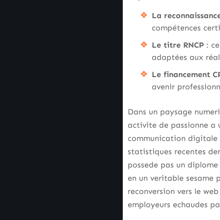
La reconnaissance 
compétences certif
Le titre RNCP
: ce
adaptées aux réali
Le financement C
avenir professionn
Dans un paysage numeri
activite de passionne a 
communication digitale e
statistiques recentes de
possede pas un diplome 
en un veritable sesame po
reconversion vers le we
employeurs echaudes par