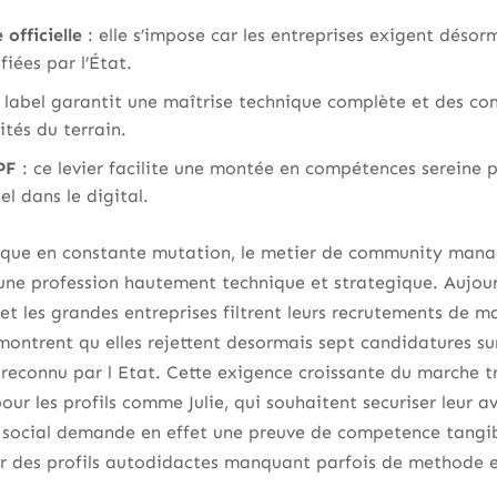
officielle
: elle s’impose car les entreprises exigent désor
iées par l’État.
 label garantit une maîtrise technique complète et des c
tés du terrain.
PF
: ce levier facilite une montée en compétences sereine 
el dans le digital.
que en constante mutation, le metier de community manag
une profession hautement technique et strategique. Aujour
t les grandes entreprises filtrent leurs recrutements de m
montrent qu elles rejettent desormais sept candidatures sur
reconnu par l Etat. Cette exigence croissante du marche tr
ur les profils comme Julie, qui souhaitent securiser leur a
b social demande en effet une preuve de competence tangib
 des profils autodidactes manquant parfois de methode et