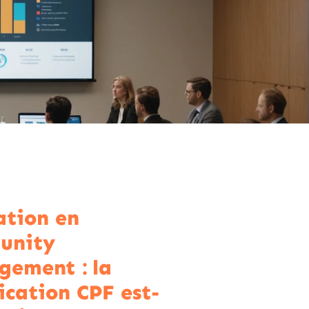
tion en
unity
ement : la
fication CPF est-