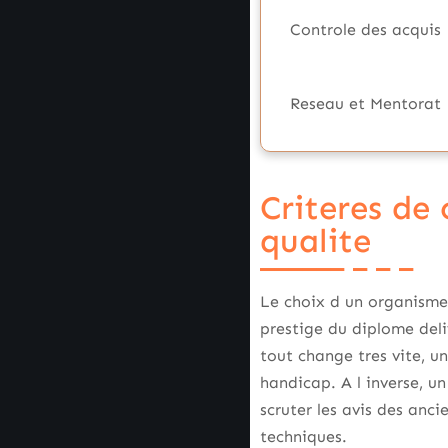
Controle des acquis
Reseau et Mentorat
Criteres de
qualite
Le choix d un organisme d
prestige du diplome del
tout change tres vite, u
handicap. A l inverse, u
scruter les avis des anci
techniques.