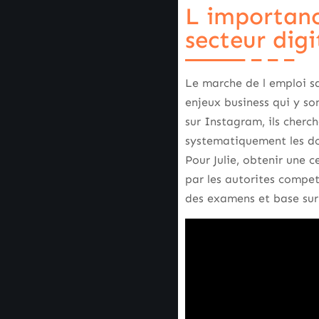
L importanc
secteur digi
Le marche de l emploi sa
enjeux business qui y so
sur Instagram, ils cherc
systematiquement les dos
Pour Julie, obtenir une 
par les autorites compete
des examens et base sur