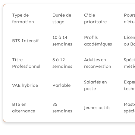
Type de
Durée de
Cible
Pour
formation
stage
prioritaire
d’étu
10 à 14
Profils
Licen
BTS Intensif
semaines
académiques
ou B
Titre
8 à 12
Adultes en
Spéci
Professionnel
semaines
reconversion
méti
Salariés en
Exper
VAE hybride
Variable
poste
tech
BTS en
35
Mast
Jeunes actifs
alternance
semaines
spéci