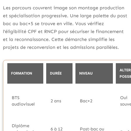
Les parcours couvrent image son montage production
et spécialisation progressive. Une large palette du post
bac au bac+5 se trouve en ville. Vous vérifiez
l’éligibilité CPF et RNCP pour sécuriser le financement
et la reconnaissance. Cette démarche simplifie les
projets de reconversion et les admissions parallèles.
ALTE
FORMATION
DURÉE
NIVEAU
POSSI
BTS
Oui
2 ans
Bac+2
audiovisuel
souv
Diplôme
6 à 12
Post‑bac ou