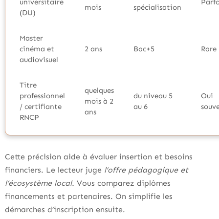
universitaire
Parfo
mois
spécialisation
(DU)
Master
cinéma et
2 ans
Bac+5
Rare
audiovisuel
Titre
quelques
professionnel
du niveau 5
Oui
mois à 2
/ certifiante
au 6
souv
ans
RNCP
Cette précision aide à évaluer insertion et besoins
financiers. Le lecteur juge
l’offre pédagogique et
l’écosystème local.
Vous comparez diplômes
financements et partenaires. On simplifie les
démarches d’inscription ensuite.