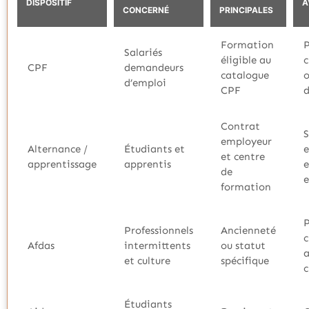
DISPOSITIF
A
CONCERNÉ
PRINCIPALES
Formation
P
Salariés
éligible au
c
CPF
demandeurs
catalogue
o
d’emploi
CPF
d
Contrat
S
employeur
Alternance /
Étudiants et
e
et centre
apprentissage
apprentis
e
de
e
formation
P
Professionnels
Ancienneté
c
Afdas
intermittents
ou statut
a
et culture
spécifique
c
Étudiants