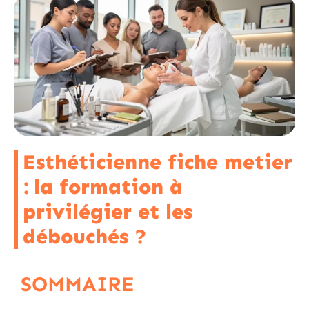
Esthéticienne fiche metier
: la formation à
privilégier et les
débouchés ?
SOMMAIRE