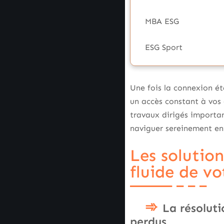
MBA ESG
ESG Sport
Une fois la connexion ét
un accès constant à vos 
travaux dirigés importa
naviguer sereinement ent
Les solution
fluide de vo
La résoluti
perdus