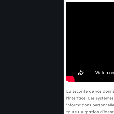
La sécurité de vos donné
l’interface. Les système
informations personnell
toute usurpation d’identi