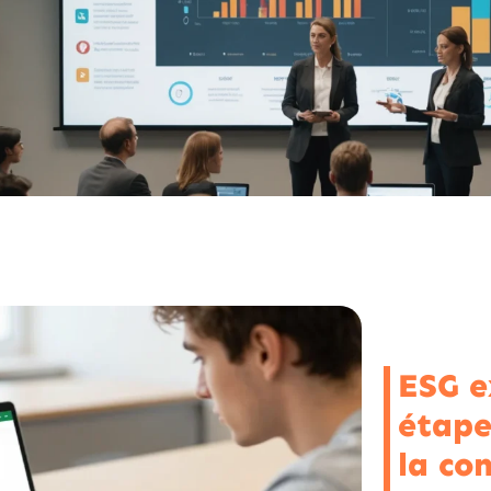
ESG e
étape
la co