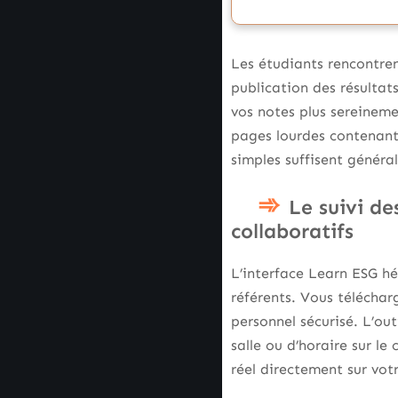
Les étudiants rencontrent
publication des résultat
vos notes plus sereinem
pages lourdes contenant
simples suffisent généra
Le suivi de
collaboratifs
L’interface Learn ESG h
référents. Vous téléchar
personnel sécurisé. L’ou
salle ou d’horaire sur l
réel directement sur vo