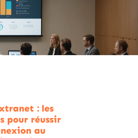
xtranet : les
s pour réussir
nnexion au