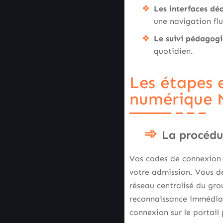
Les interfaces dé
une navigation fl
Le suivi pédagog
quotidien.
Les étapes 
numérique M
La procédur
Vos codes de connexion 
votre admission. Vous dev
réseau centralisé du gro
reconnaissance immédiat
connexion sur le portail 