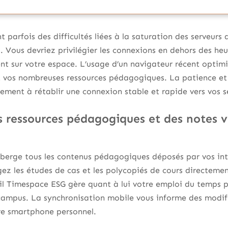
 parfois des difficultés liées à la saturation des serveurs 
s. Vous devriez privilégier les connexions en dehors des he
ent sur votre espace. L’usage d’un navigateur récent opti
 vos nombreuses ressources pédagogiques. La patience et
lement à rétablir une connexion stable et rapide vers vos 
s ressources pédagogiques et des notes vi
éberge tous les contenus pédagogiques déposés par vos int
gez les études de cas et les polycopiés de cours directeme
til Timespace ESG gère quant à lui votre emploi du temps p
e campus. La synchronisation mobile vous informe des modi
tre smartphone personnel.