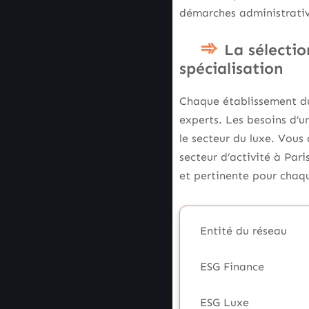
démarches administrativ
La sélectio
spécialisation
Chaque établissement du
experts. Les besoins d’u
le secteur du luxe. Vou
secteur d’activité à Par
et pertinente pour chaqu
Entité du réseau
ESG Finance
ESG Luxe