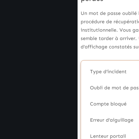
Un mot de passe oublié b
procédure de récupérati
institutionnelle. Vous g
semble tarder à arriver
d’affichage constatés su
Type d’incident
Oubli de mot de pas
Compte bloqué
Erreur d’aiguillage
Lenteur portail