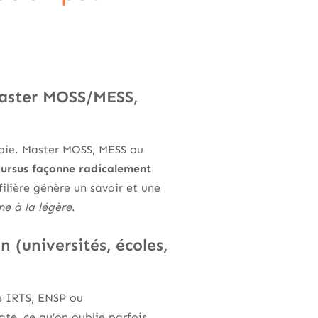
Master MOSS/MESS,
voie. Master MOSS, MESS ou
cursus façonne radicalement
ilière génère un savoir et une
me à la légère
.
 (universités, écoles,
pe IRTS, ENSP ou
te, ce qu’on oublie parfois.