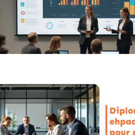
Diplo
ehpad
pour 