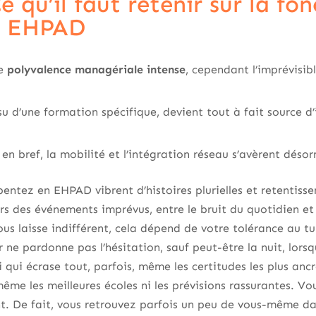
qu’il faut retenir sur la fon
en EHPAD
ne
polyvalence managériale intense
, cependant l’imprévisib
su d’une formation spécifique, devient tout à fait source d’
 en bref, la mobilité et l’intégration réseau s’avèrent déso
pentez en EHPAD vibrent d’histoires plurielles et retentiss
urs des événements imprévus, entre le bruit du quotidien 
us laisse indifférent, cela dépend de votre tolérance au 
 ne pardonne pas l’hésitation, sauf peut-être la nuit, lorsq
ui qui écrase tout, parfois, même les certitudes les plus anc
même les meilleures écoles ni les prévisions rassurantes. V
t. De fait, vous retrouvez parfois un peu de vous-même da