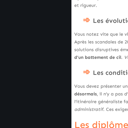
et rigueur.
Les évoluti
Vous notez vite que le v
Après les scandales de 2
solutions disruptives ém
d’un battement de cil
.
V
Les conditi
Vous devez présenter un 
désormais
, il n’y a pas
l’itinéraire généraliste 
administratif
. Ces exige
Les diplôme