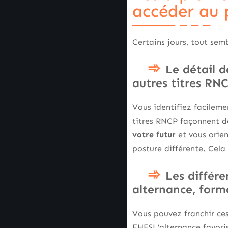
accéder au 
Certains jours, tout semb
Le détail 
autres titres RN
Vous identifiez facilem
titres RNCP façonnent de
votre futur
et vous orien
posture différente. Cela
Les différe
alternance, form
Vous pouvez franchir ces
EHESL’alternance favoris