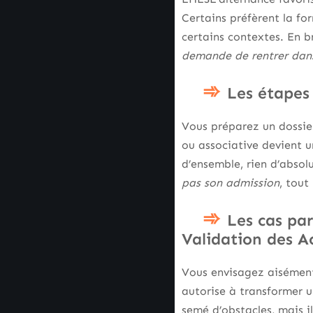
Certains préfèrent la for
certains contextes. En b
demande de rentrer dan
Les étapes
Vous préparez un dossier
ou associative devient u
d’ensemble, rien d’absol
pas son admission
, tout
Les cas par
Validation des Ac
Vous envisagez aisément 
autorise à transformer u
semé d’obstacles, mais il