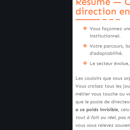
Résumé — Ce 
direction 
Vous façonnez u
institutionnel.
Votre parcours, is
d’adaptabilité.
Le secteur évolue,
Les couloirs que vous ar
Vous croisez tous les jo
métier vous touche ou vo
que le poste de directeur
a ce poids invisible
, cel
tout à fait au réel
, pas 
vous vous relevez souven