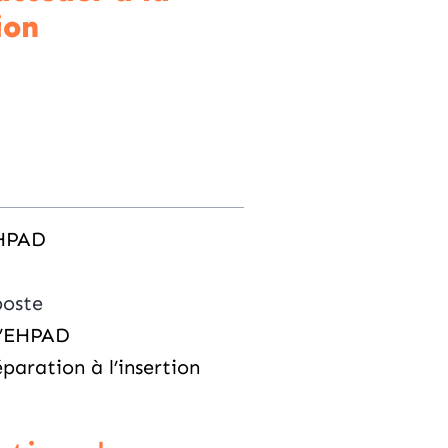
ion
EHPAD
poste
 d’EHPAD
paration à l’insertion