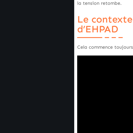
la tension retombe.
Le contexte
d’EHPAD
Cela commence toujours p