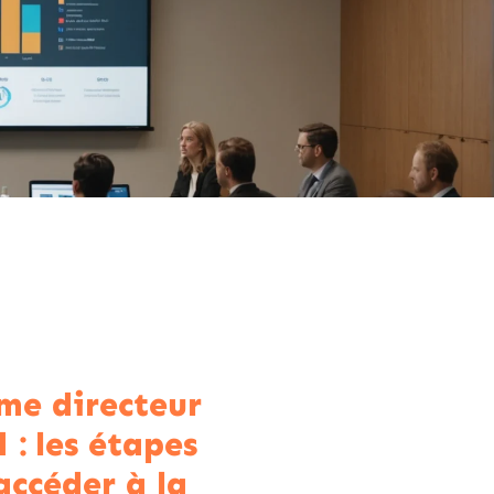
me directeur
 : les étapes
accéder à la