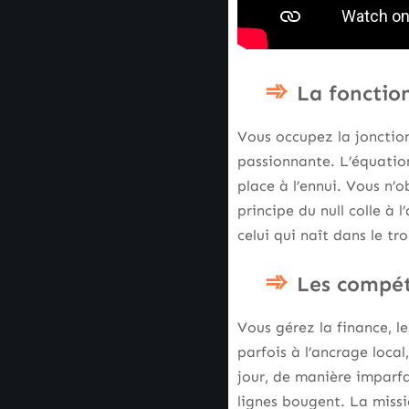
La fonctio
Vous occupez la jonction
passionnante. L’équation
place à l’ennui. Vous n’
principe du null colle à
celui qui naît dans le tr
Les compét
Vous gérez la finance, l
parfois à l’ancrage local
jour, de manière imparfa
lignes bougent. La missi