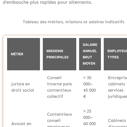
d’embauche plus rapides pour alternants.
Tableau des métiers, missions et salaires indicatifs
SALAIRE
MISSIONS
ANNUEL
EMPLOYEU
MÉTIER
PRINCIPALES
BRUT
TYPES
MOYEN
Conseil
≈ 30
Entrepris
Juriste en
interne paie
000–
cabinets
droit social
contentieux
45 000
services
collectif
€
juridique
≈ 25
Contentieux
000–
conseil
Cabinets
Avocat en
60 000
employeurs
d’avocats