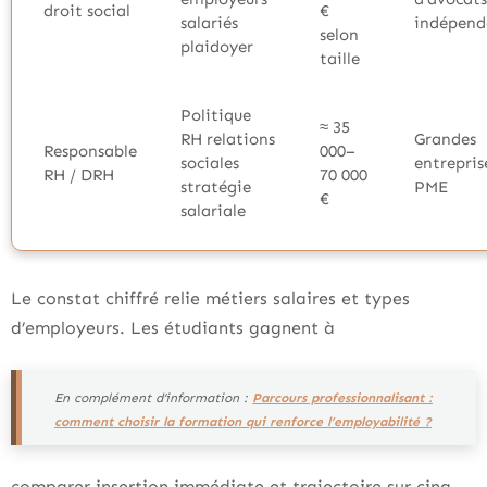
droit social
€
salariés
indépend
selon
plaidoyer
taille
Politique
≈ 35
RH relations
Grandes
Responsable
000–
sociales
entrepris
RH / DRH
70 000
stratégie
PME
€
salariale
Le constat chiffré relie métiers salaires et types
d’employeurs. Les étudiants gagnent à
En complément d’information :
Parcours professionnalisant :
comment choisir la formation qui renforce l’employabilité ?
comparer insertion immédiate et trajectoire sur cinq