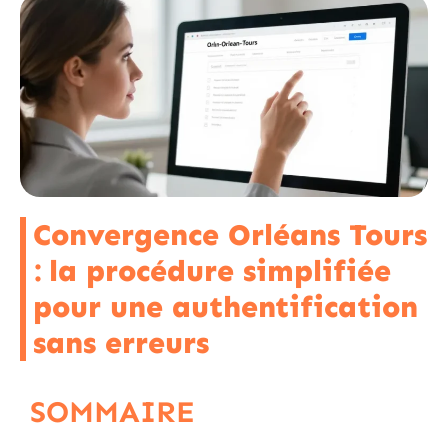
Convergence Orléans Tours
: la procédure simplifiée
pour une authentification
sans erreurs
SOMMAIRE