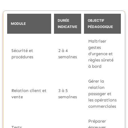
DURÉE
OBJECTIF
MODULE
INDICATIVE
PÉDAGOGIQUE
Maîtriser
gestes
Sécurité et
2 à 4
d’urgence et
procédures
semaines
règles sûreté
à bord
Gérer la
relation
Relation client et
3 à 5
passager et
vente
semaines
les opérations
commerciales
Préparer
Tests
épreuves