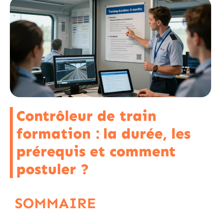
Contrôleur de train
formation : la durée, les
prérequis et comment
postuler ?
SOMMAIRE