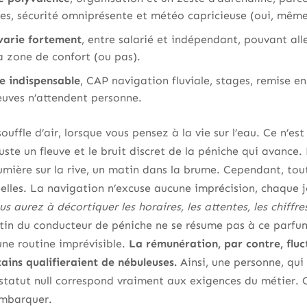
res, sécurité omniprésente et météo capricieuse (oui, mêm
varie fortement
, entre salarié et indépendant, pouvant all
a zone de confort (ou pas).
e indispensable
, CAP navigation fluviale, stages, remise e
leuves n’attendent personne.
ffle d’air, lorsque vous pensez à la vie sur l’eau. Ce n’est p
uste un fleuve et le bruit discret de la péniche qui avance. 
lumière sur la rive, un matin dans la brume. Cependant, to
éelles. La navigation n’excuse aucune imprécision, chaque j
s aurez à décortiquer les horaires, les attentes, les chiffre
in du conducteur de péniche ne se résume pas à ce parfum d
ne routine imprévisible.
La rémunération, par contre, fluc
tains qualifieraient de nébuleuses.
Ainsi, une personne, qui 
statut null correspond vraiment aux exigences du métier.
embarquer.