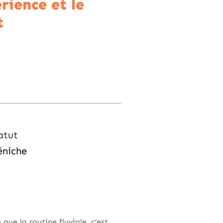
rience et le
t
atut
éniche
que la routine fluviale, c’est