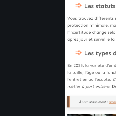
Les statuts
Vous trouvez différents 
protection minimale, mai
l’incertitude change selo
après jour et surveille la
Les types 
En 2025, la variété d’em
la taille, l’âge ou la fo
l’entretien ou l’écoute.
C
métier à part entière.
De
À voir absolument :
Sala