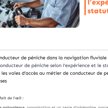
l’expé
statu
nducteur de péniche dans la navigation fluviale
conducteur de péniche selon l’expérience et le st
 les voies d’accès au métier de conducteur de p
ses
ait de l’œil :
e polyvalence
, organisation et un zeste d’adrénaline, parce 