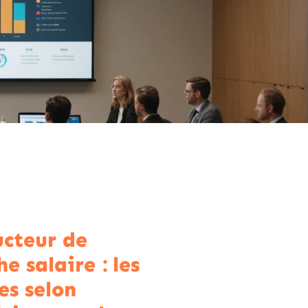
cteur de
e salaire : les
es selon