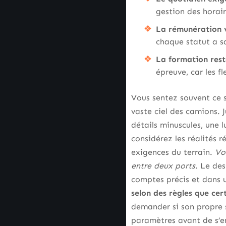
gestion des horai
La rémunération 
chaque statut a s
La formation rest
épreuve, car les f
Vous sentez souvent ce sou
vaste ciel des camions. J
détails minuscules, une 
considérez les réalités r
exigences du terrain.
Vou
entre deux ports.
Le dest
comptes précis et dans u
selon des règles que cer
demander si son propre 
paramètres avant de s’