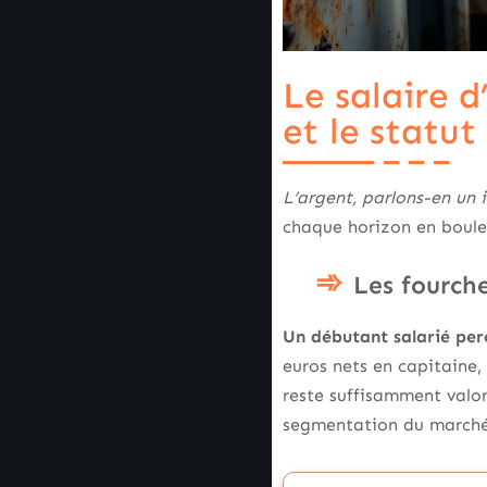
Le salaire d
et le statut
L’argent, parlons-en un i
chaque horizon en boulev
Les fourche
Un débutant salarié perç
euros nets en capitaine, 
reste suffisamment valor
segmentation du marché 