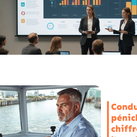
Condu
pénich
chiffr