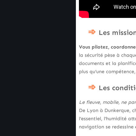
Les mission
Vous pilotez, coordonnez
la sécurité pèse à chaqu
documents et la planific
plus qu’une compétence, e
Les conditi
Le fleuve, mobile, ne par
De Lyon à Dunkerque, ch
l’essentiel, l’humidité a
navigation se redessine 