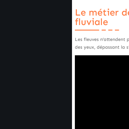
Le métier d
fluviale
Les fleuves n’attendent pa
des yeux, dépassant la s