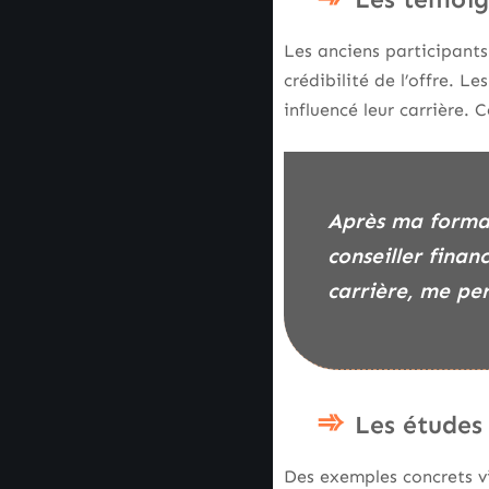
Les anciens participant
crédibilité de l’offre.
influencé leur carrière. 
Après ma formation en gestion de patrimoine chez Eurobail, j’ai décroché un poste de
conseiller fina
carrière, me pe
Les études
Des exemples concrets v