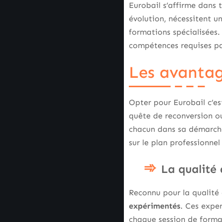
Eurobail s’affirme dans t
évolution, nécessitent u
formations spécialisées
compétences requises par
Les avantag
Opter pour Eurobail c’es
quête de reconversion o
chacun dans sa démarche
sur le plan professionne
La qualité
Reconnu pour la qualité
expérimentés
. Ces exper
chaque session de format