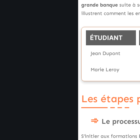
grande banque
suite à s
illustrent comment les e
ÉTUDIANT
Jean Dupont
Marie Leroy
Les étapes 
Le processu
S’initier aux formations 