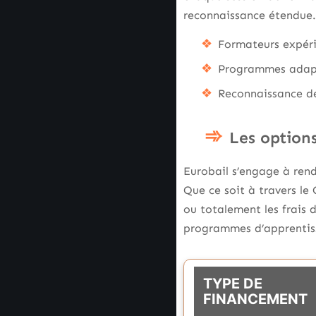
reconnaissance étendue.
Formateurs expér
Programmes adapt
Reconnaissance de
Les option
Eurobail s’engage à ren
Que ce soit à travers le
ou totalement les frais 
programmes d’apprentis
TYPE DE
FINANCEMENT