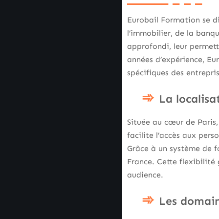
Eurobail Formation se d
l’immobilier, de la banq
approfondi, leur permett
années d’expérience, Eu
spécifiques des entrepris
La localis
Située au cœur de Paris
facilite l’accès aux per
Grâce à un système de fo
France. Cette flexibilit
audience.
Les domain