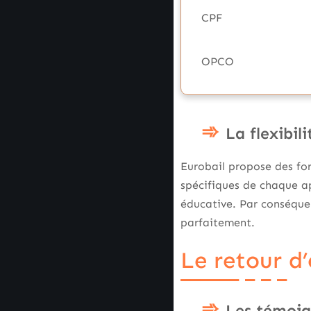
CPF
OPCO
La flexibil
Eurobail propose des fo
spécifiques de chaque a
éducative. Par conséque
parfaitement.
Le retour d
Les témoi