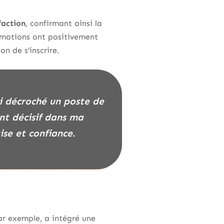
faction
, confirmant ainsi la
rmations ont positivement
on de s’inscrire.
nt décisif dans ma
se et confiance.
ar exemple, a intégré une