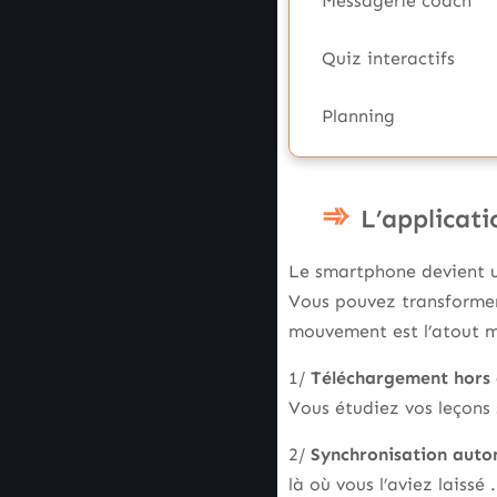
Messagerie coach
Quiz interactifs
Planning
L’applicati
Le smartphone devient u
Vous pouvez transformer
mouvement est l’atout m
1/
Téléchargement hors 
Vous étudiez vos leçons 
2/
Synchronisation auto
là où vous l’aviez laissé