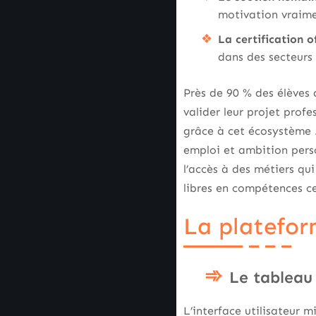
motivation vraime
La certification of
dans des secteurs
Près de 90 % des élèves
valider leur projet profe
grâce à cet écosystème 
emploi et ambition perso
l’accès à des métiers qu
libres en compétences cer
La platefor
Le tableau 
L’interface utilisateur 