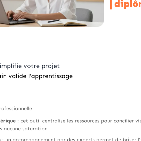
diplô
implifie votre projet
in valide l’apprentissage
rofessionnelle
érique
: cet outil centralise les ressources pour concilier vi
s aucune saturation .
n
: un accompagnement par des experts permet de briser l’