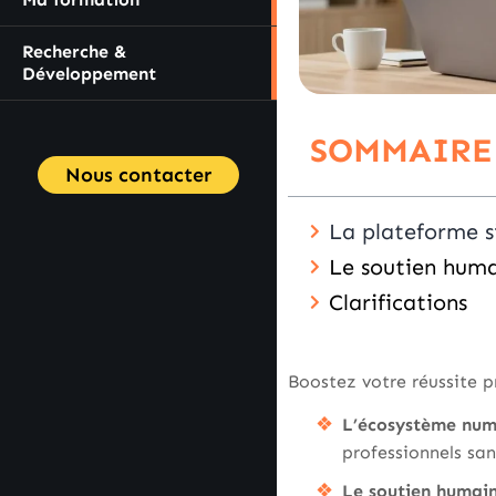
Recherche &
Développement
SOMMAIRE
Nous contacter
La plateforme s
Le soutien huma
Clarifications
Boostez votre réussite p
L’écosystème num
professionnels san
Le soutien humai