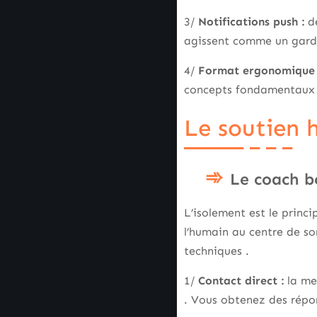
3/
Notifications push :
de
agissent comme un garde-
4/
Format ergonomique 
concepts fondamentaux d
Le soutien 
Le coach b
L’isolement est le princ
l’humain au centre de so
techniques .
1/
Contact direct :
la me
. Vous obtenez des répon