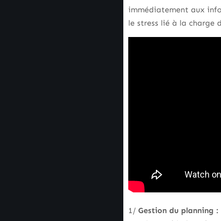
immédiatement aux inform
le stress lié à la charge d
1/
Gestion du planning :