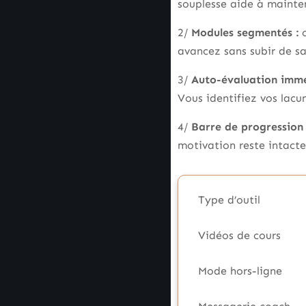
souplesse aide à mainteni
2/
Modules segmentés :
c
avancez sans subir de sa
3/
Auto-évaluation immé
Vous identifiez vos lacune
4/
Barre de progression 
motivation reste intacte
Type d’outil
Vidéos de cours
Mode hors-ligne