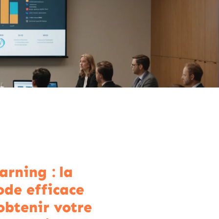
arning : la
de efficace
obtenir votre