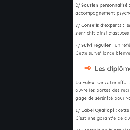
2/
Soutien personnalisé :
accompagnement psycholo
3/
Conseils d’experts :
le
s’enrichit ainsi d’astuce
4/
Suivi régulier :
un réfé
Cette surveillance bienve
Les diplôme
La valeur de votre effor
ouvre les portes des rec
gage de sérénité pour vo
1/
Label Qualiopi :
cette
C’est une garantie de qu