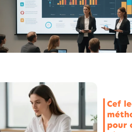
Cef le
métho
pour 