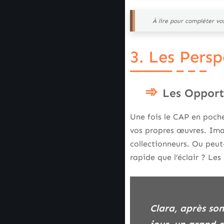
À lire pour compléter vo
3. Les Pers
Les Opport
Une fois le CAP en poche
vos propres œuvres. Imag
collectionneurs. Ou peut-
rapide que l’éclair ? Les
Clara, après son CAP en poche, a commencé à fabriquer des couteaux chez elle. Un