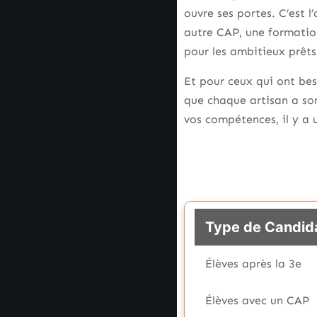
ouvre ses portes. C’est 
autre CAP, une formation
pour les ambitieux prêts 
Et pour ceux qui ont bes
que chaque artisan a so
vos compétences, il y a 
Type de Candid
Élèves après la 3e
Élèves avec un CAP