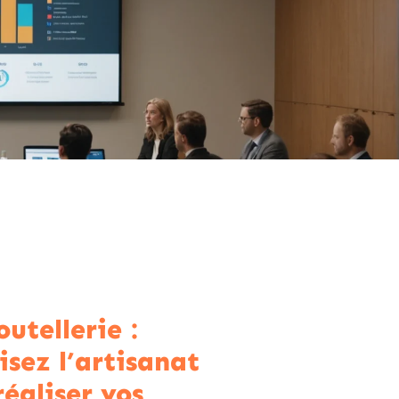
utellerie :
isez l’artisanat
réaliser vos