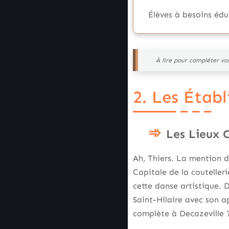
Élèves à besoins édu
À lire pour compléter vo
2. Les Étab
Les Lieux C
Ah, Thiers. La mention de
Capitale de la coutelleri
cette danse artistique.
Saint-Hilaire avec son 
complète à Decazeville ?