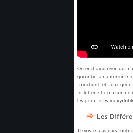
On enchaîne avec des com
garantir la conformité et
tranchant, et ceux qui e
inclut une formation en
les propriétés inoxydable
Les Différ
Il existe plusieurs rout