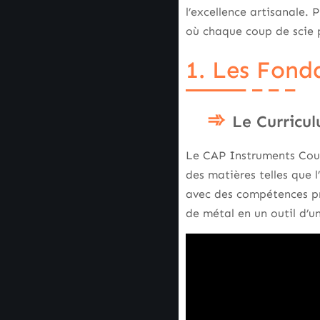
l’excellence artisanale.
où chaque coup de scie p
1. Les Fond
Le Curricu
Le CAP Instruments Coupa
des matières telles que l
avec des compétences pr
de métal en un outil d’un