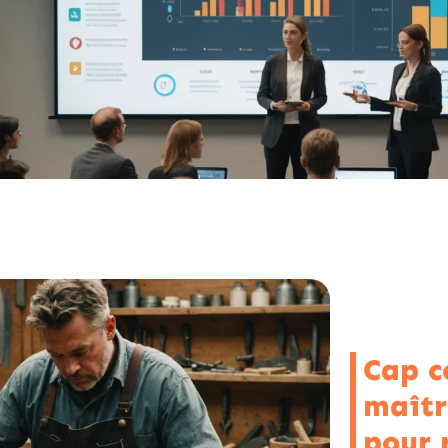
Cap co
maîtr
pour 