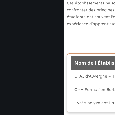
Ces établissements ne s
confronter des principes
étudiants ont souvent l’
expérience d’apprentissa
Nom de l’Établi
CFAI d’Auvergne – T
CMA Formation Bar
Lycée polyvalent La