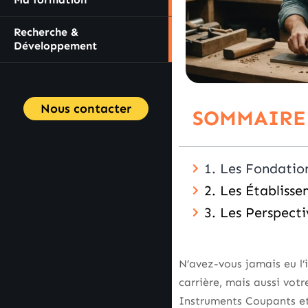
Recherche &
Développement
Nous contacter
SOMMAIRE
1. Les Fondati
2. Les Établiss
3. Les Perspect
N’avez-vous jamais eu l’
carrière, mais aussi votr
Instruments Coupants et 