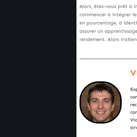
Alors, êtes-vous prêt à
commencer à intégrer les
en pourcentage, à identif
assurer un apprentissage
rendement. Alors n’atten
V
Exp
com
rec
con
Via
str