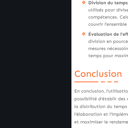
Division du temps
utilisés pour divi
compétences. Cela
couvrir l’ensemble
Évaluation de l’eff
division en pource
mesures nécessaire
temps pour maximi
Conclusion
En conclusion, l’utilisa
possibilité d’établir des
la distribution du temps
l’élaboration et l’implé
et maximiser le rendeme