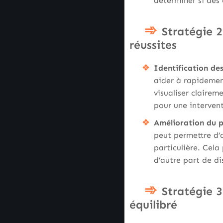
déterminer si des
Stratégie 2
réussites
Identification de
aider à rapidement
visualiser clairem
pour une intervent
Amélioration du p
peut permettre d’a
particulière. Cela
d’autre part de di
Stratégie 3
équilibré