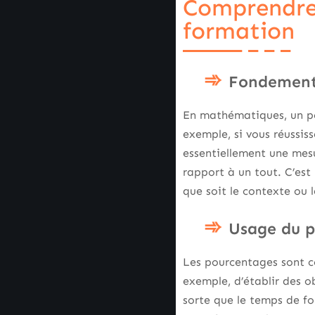
Comprendre 
formation
Fondement
En mathématiques, un po
exemple, si vous réussis
essentiellement une mes
rapport à un tout. C’est
que soit le contexte ou 
Usage du p
Les pourcentages sont c
exemple, d’établir des ob
sorte que le temps de fo