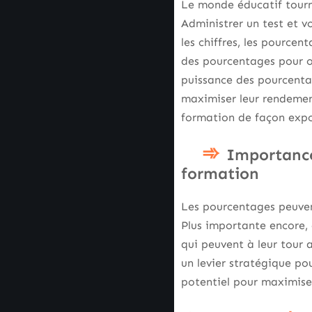
Le monde éducatif tourn
Administrer un test et v
les chiffres, les pourcen
des pourcentages pour o
puissance des pourcenta
maximiser leur rendemen
formation de façon expo
Importance
formation
Les pourcentages peuvent
Plus importante encore, 
qui peuvent à leur tour a
un levier stratégique pou
potentiel pour maximise