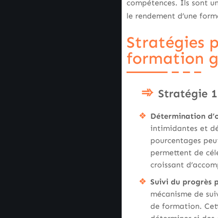
compétences. Ils sont un
le rendement d’une form
Stratégies 
formation g
Stratégie 1
Détermination d’o
intimidantes et dé
pourcentages peut 
permettent de cél
croissant d’accomp
Suivi du progrès 
mécanisme de suivi
de formation. Cet