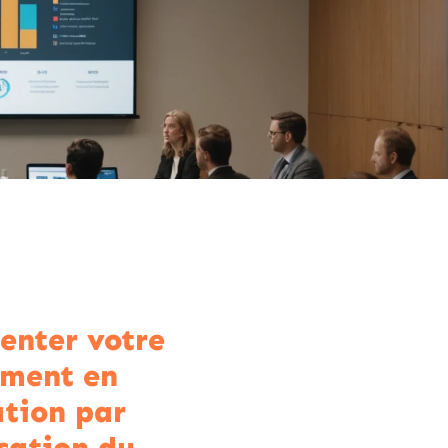
nter votre
ment en
tion par