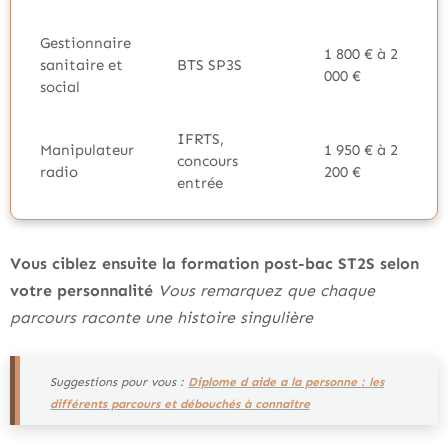
Gestionnaire
1 800 € à 2
sanitaire et
BTS SP3S
000 €
social
IFRTS,
Manipulateur
1 950 € à 2
concours
radio
200 €
entrée
Vous ciblez ensuite la formation post-bac ST2S selon
votre personnalité
Vous remarquez que chaque
parcours raconte une histoire singulière
Suggestions pour vous :
Diplome d aide a la personne : les
différents parcours et débouchés à connaître