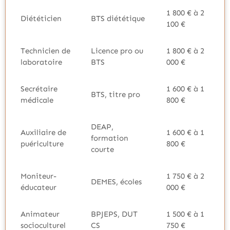
1 800 € à 2
Diététicien
BTS diététique
100 €
Technicien de
Licence pro ou
1 800 € à 2
laboratoire
BTS
000 €
Secrétaire
1 600 € à 1
BTS, titre pro
médicale
800 €
DEAP,
Auxiliaire de
1 600 € à 1
formation
puériculture
800 €
courte
Moniteur-
1 750 € à 2
DEMES, écoles
éducateur
000 €
Animateur
BPJEPS, DUT
1 500 € à 1
socioculturel
CS
750 €